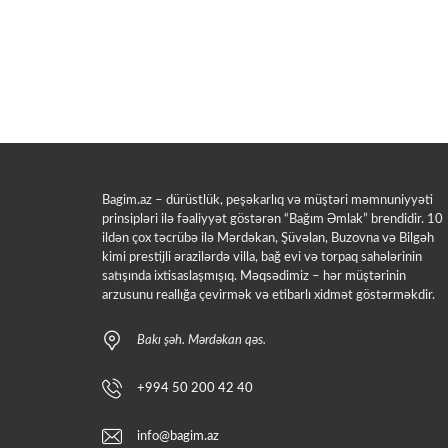
Bagim.az – dürüstlük, peşəkarlıq və müştəri məmnuniyyəti
prinsipləri ilə fəaliyyət göstərən “Bağım Əmlak” brendidir. 10
ildən çox təcrübə ilə Mərdəkan, Şüvəlan, Buzovna və Bilgəh
kimi prestijli ərazilərdə villa, bağ evi və torpaq sahələrinin
satışında ixtisaslaşmışıq. Məqsədimiz – hər müştərinin
arzusunu reallığa çevirmək və etibarlı xidmət göstərməkdir.
Bakı şəh. Mərdəkan qəs.
+994 50 200 42 40
info@bagim.az