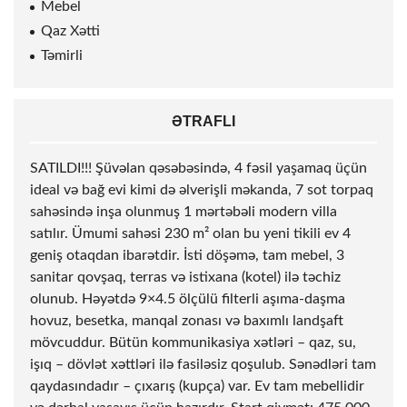
Mebel
Qaz Xətti
Təmirli
ƏTRAFLI
SATILDI!!! Şüvəlan qəsəbəsində, 4 fəsil yaşamaq üçün
ideal və bağ evi kimi də əlverişli məkanda, 7
sot
torpaq
sahəsində inşa olunmuş 1 mərtəbəli modern villa
satılır. Ümumi sahəsi 230 m² olan bu yeni tikili ev 4
geniş otaqdan ibarətdir. İsti döşəmə, tam mebel, 3
sanitar qovşaq, terras və istixana (kotel) ilə təchiz
olunub. Həyətdə 9×4.5 ölçülü filterli aşıma-daşma
hovuz, besetka, manqal zonası və baxımlı landşaft
mövcuddur. Bütün kommunikasiya xətləri – qaz, su,
işıq – dövlət xəttləri ilə fasiləsiz qoşulub. Sənədləri tam
qaydasındadır – çıxarış (kupça) var. Ev tam mebellidir