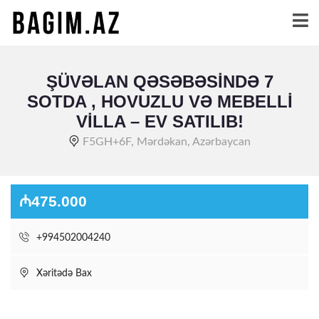
ŞÜVƏLAN QƏSƏBƏSINDƏ 7
SOTDA , HOVUZLU VƏ MEBELLI
VILLA – EV SATILIB!
F5GH+6F, Mərdəkan, Azərbaycan
₼475.000
+994502004240
Xəritədə Bax