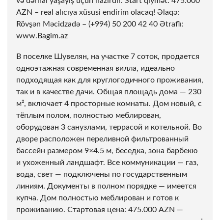
və dərhal yaşayış üçün hazırdır. Start qiymət: 475.000
AZN – real alıcıya xüsusi endirim olacaq! Əlaqə:
Rövşən Məcidzadə – (+994) 50 200 42 40 Ətraflı:
www.Bagim.az
В поселке Шувелян, на участке 7 соток, продается
одноэтажная современная вилла, идеально
подходящая как для круглогодичного проживания,
так и в качестве дачи. Общая площадь дома — 230
м², включает 4 просторные комнаты. Дом новый, с
тёплым полом, полностью меблирован,
оборудован 3 санузлами, террасой и котельной. Во
дворе расположен переливной фильтрованный
бассейн размером 9×4.5 м, беседка, зона барбекю
и ухоженный ландшафт. Все коммуникации — газ,
вода, свет — подключены по государственным
линиям. Документы в полном порядке — имеется
купча. Дом полностью меблирован и готов к
проживанию. Стартовая цена: 475.000 AZN —