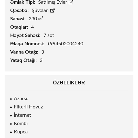
Əmlak Tipi:
Satılmış Evlər
Qəsəbə:
Şüvəlan
Sahəsi:
230 м²
Otaqlar:
4
Həyət Sahəsi:
7
sot
Əlaqə Nömrəsi:
+994502004240
Vanna Otağı:
3
Yataq Otağı:
3
ÖZƏLLIKLƏR
Azərsu
Filterli Hovuz
İnternet
Kombi
Kupça