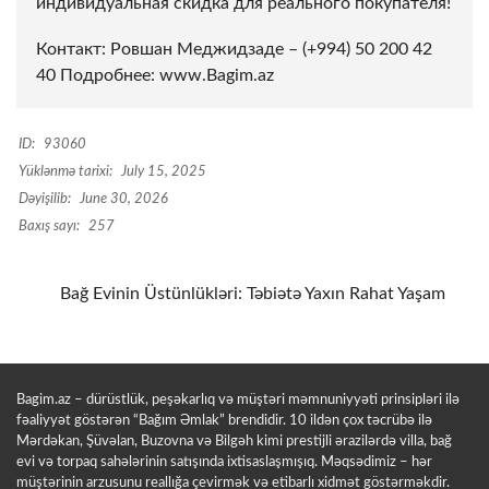
индивидуальная скидка для реального покупателя!
Контакт: Ровшан Меджидзаде – (+994) 50 200 42
40 Подробнее:
www.Bagim.az
ID:
93060
Yüklənmə tarixi:
July 15, 2025
Dəyişilib:
June 30, 2026
Baxış sayı:
257
Bağ Evinin Üstünlükləri: Təbiətə Yaxın Rahat Yaşam
Bagim.az – dürüstlük, peşəkarlıq və müştəri məmnuniyyəti prinsipləri ilə
fəaliyyət göstərən “Bağım Əmlak” brendidir. 10 ildən çox təcrübə ilə
Mərdəkan, Şüvəlan, Buzovna və Bilgəh kimi prestijli ərazilərdə villa, bağ
evi və torpaq sahələrinin satışında ixtisaslaşmışıq. Məqsədimiz – hər
müştərinin arzusunu reallığa çevirmək və etibarlı xidmət göstərməkdir.