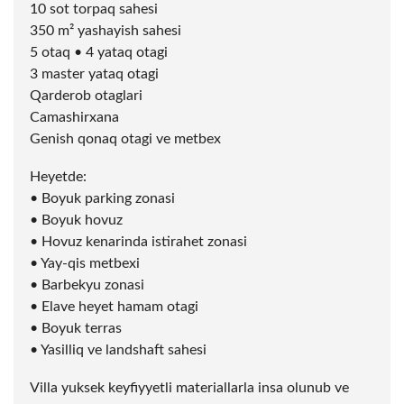
10
sot
torpaq sahesi
350 m² yashayish sahesi
5 otaq • 4 yataq otagi
3 master yataq otagi
Qarderob otaglari
Camashirxana
Genish qonaq otagi ve metbex
Heyetde:
• Boyuk parking zonasi
• Boyuk hovuz
• Hovuz kenarinda istirahet zonasi
• Yay-qis metbexi
• Barbekyu zonasi
• Elave heyet hamam otagi
• Boyuk terras
• Yasilliq ve landshaft sahesi
Villa yuksek keyfiyyetli materiallarla insa olunub ve