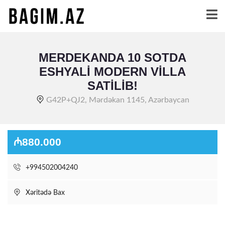
MERDEKANDA 10 SOTDA
ESHYALI MODERN VILLA
SATILIB!
G42P+QJ2, Mərdəkan 1145, Azərbaycan
₼880.000
+994502004240
Xəritədə Bax