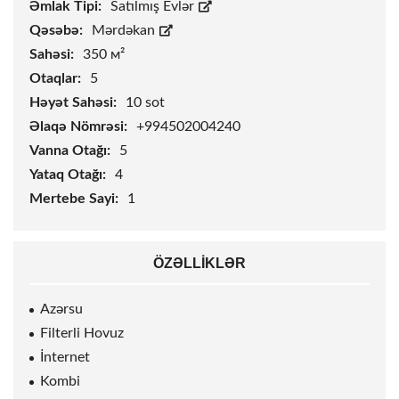
Əmlak Tipi:
Satılmış Evlər
Qəsəbə:
Mərdəkan
Sahəsi:
350 м²
Otaqlar:
5
Həyət Sahəsi:
10
sot
Əlaqə Nömrəsi:
+994502004240
Vanna Otağı:
5
Yataq Otağı:
4
Mertebe Sayi:
1
ÖZƏLLIKLƏR
Azərsu
Filterli Hovuz
İnternet
Kombi