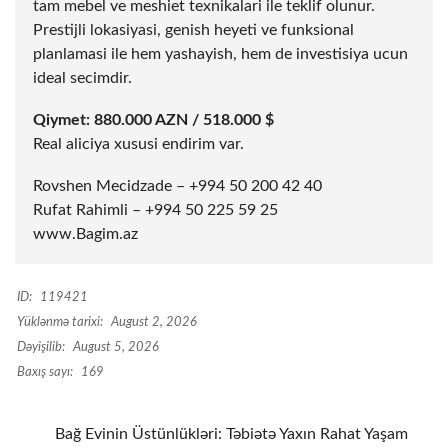
tam mebel ve meshiet texnikalari ile teklif olunur.
Prestijli lokasiyasi, genish heyeti ve funksional
planlamasi ile hem yashayish, hem de investisiya ucun
ideal secimdir.
Qiymet: 880.000 AZN / 518.000 $
Real aliciya xususi endirim var.
Rovshen Mecidzade – +994 50 200 42 40
Rufat Rahimli – +994 50 225 59 25
www.Bagim.az
ID:
119421
Yüklənmə tarixi:
August 2, 2026
Dəyişilib:
August 5, 2026
Baxış sayı:
169
Bağ Evinin Üstünlükləri: Təbiətə Yaxın Rahat Yaşam