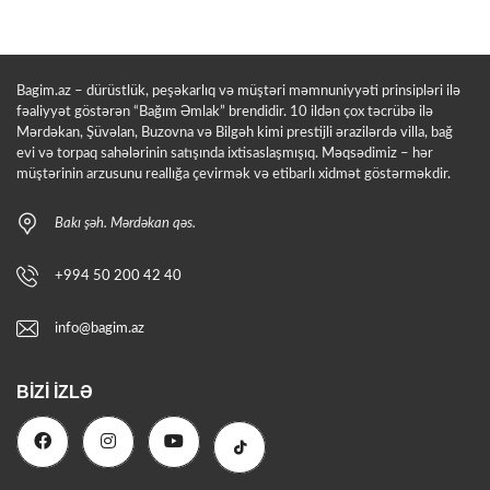
Bagim.az – dürüstlük, peşəkarlıq və müştəri məmnuniyyəti prinsipləri ilə
fəaliyyət göstərən “Bağım Əmlak” brendidir. 10 ildən çox təcrübə ilə
Mərdəkan, Şüvəlan, Buzovna və Bilgəh kimi prestijli ərazilərdə villa, bağ
evi və torpaq sahələrinin satışında ixtisaslaşmışıq. Məqsədimiz – hər
müştərinin arzusunu reallığa çevirmək və etibarlı xidmət göstərməkdir.
Bakı şəh. Mərdəkan qəs.
+994 50 200 42 40
info@bagim.az
BIZI İZLƏ