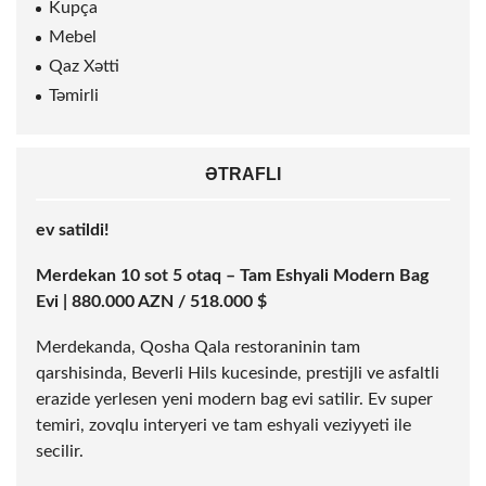
Kupça
Mebel
Qaz Xətti
Təmirli
ƏTRAFLI
ev satildi!
Merdekan 10
sot
5 otaq – Tam Eshyali Modern Bag
Evi | 880.000 AZN / 518.000 $
Merdekanda, Qosha Qala restoraninin tam
qarshisinda, Beverli Hils kucesinde, prestijli ve asfaltli
erazide yerlesen yeni modern bag evi satilir. Ev super
temiri, zovqlu interyeri ve tam eshyali veziyyeti ile
secilir.