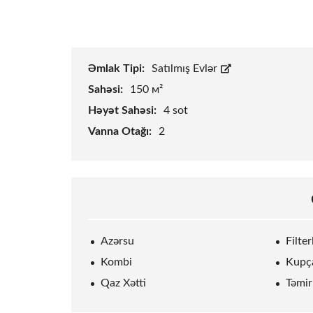
Əmlak Tipi:
Satılmış Evlər
Sahəsi:
150 м²
Həyət Sahəsi:
4
sot
Vanna Otağı:
2
Azərsu
Filte
Kombi
Kupç
Qaz Xətti
Təmir