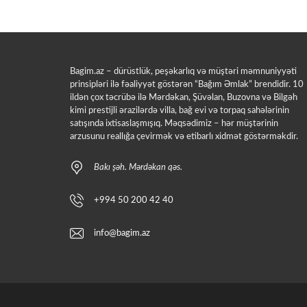
Bagim.az – dürüstlük, peşəkarlıq və müştəri məmnuniyyəti
prinsipləri ilə fəaliyyət göstərən “Bağım Əmlak” brendidir. 10
ildən çox təcrübə ilə Mərdəkan, Şüvəlan, Buzovna və Bilgəh
kimi prestijli ərazilərdə villa, bağ evi və torpaq sahələrinin
satışında ixtisaslaşmışıq. Məqsədimiz – hər müştərinin
arzusunu reallığa çevirmək və etibarlı xidmət göstərməkdir.
Bakı şəh. Mərdəkan qəs.
+994 50 200 42 40
info@bagim.az