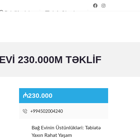
Bakı/Mərdəkan
info@bagim.az
VI 230.000M TƏKLIF
₼230.000
+994502004240
Bağ Evinin Üstünlükləri: Təbiətə
Yaxın Rahat Yaşam