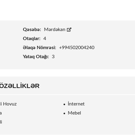
Qəsəbə:
Mərdəkan
Otaqlar:
4
Əlaqə Nömrəsi:
+994502004240
Yataq Otağı:
3
ÖZƏLLIKLƏR
rli Hovuz
İnternet
a
Mebel
li