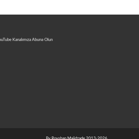
ouTube Kanalımıza Abunə Olun
By Rovshan Majidzade 2013-2026