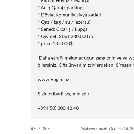
* Filterli Hovuz / Manqal
* Acıq Qaraj ( parking)
* Dövlət komunikasiyya xətləri
* Qaz / işığ / su / (azersu)
* Sened: Cixarış / kupça
* Qiymet: Start 230.000 ₼
* ⁠price 135.000$
️ Daha ətraflı məlumat üçün zəng edin və ya w
bilərsiniz. Ofis ünvanımız: Mərdəkan. S.Yeseni
www.Bagim.az
Sizin etibarli seçiminizdir!
+994(50) 200 42 40
ID:
74206
Yüklənmə tarixi:
October 16, 2