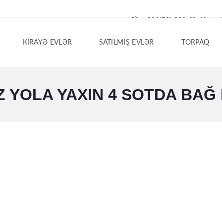
+994(50) 200-42-40
KIRAYƏ EVLƏR
SATILMIŞ EVLƏR
TORPAQ
OLA YAXIN 4 SOTDA BAĞ E