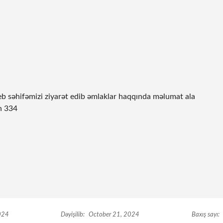
eb səhifəmizi ziyarət edib əmlaklar haqqında məlumat ala
n 334
024
Dəyişilib:
October 21, 2024
Baxış sayı: