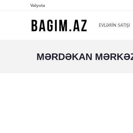
Valyuta
EVLƏRIN SATIŞI
MƏRDƏKAN MƏRKƏZ Y