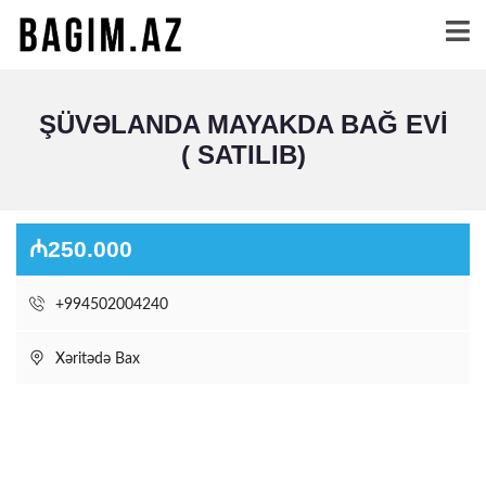
ŞÜVƏLANDA MAYAKDA BAĞ EVI
( SATILIB)
₼250.000
+994502004240
Xəritədə Bax