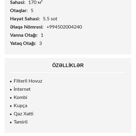
Sahəsi:
170 м²
Otaqlar:
5
Həyət Sahəsi:
5.5
sot
Əlaqə Nömrəsi:
+994502004240
Vanna Otağı:
1
Yataq Otağı:
3
ÖZƏLLIKLƏR
Filterli Hovuz
İnternet
Kombi
Kupça
Qaz Xətti
Təmirli