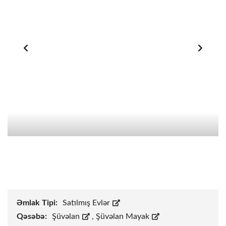
Əmlak Tipi:
Satılmış Evlər
Qəsəbə:
Şüvəlan
,
Şüvəlan Mayak