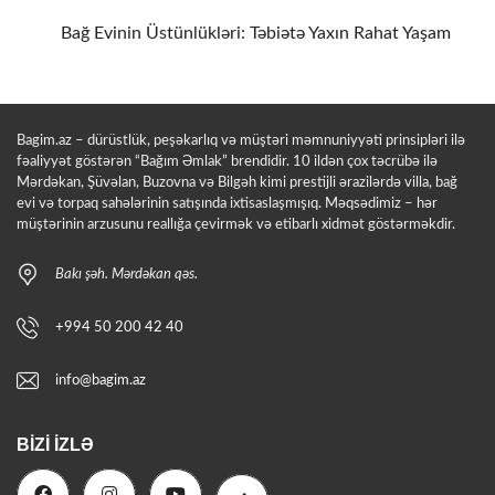
Bağ Evinin Üstünlükləri: Təbiətə Yaxın Rahat Yaşam
Bagim.az – dürüstlük, peşəkarlıq və müştəri məmnuniyyəti prinsipləri ilə
fəaliyyət göstərən “Bağım Əmlak” brendidir. 10 ildən çox təcrübə ilə
Mərdəkan, Şüvəlan, Buzovna və Bilgəh kimi prestijli ərazilərdə villa, bağ
evi və torpaq sahələrinin satışında ixtisaslaşmışıq. Məqsədimiz – hər
müştərinin arzusunu reallığa çevirmək və etibarlı xidmət göstərməkdir.
Bakı şəh. Mərdəkan qəs.
+994 50 200 42 40
info@bagim.az
BIZI İZLƏ