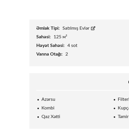
Əmlak Tipi:
Satılmış Evlər
Sahəsi:
125 м²
Həyət Sahəsi:
4
sot
Vanna Otağı:
2
Azərsu
Filte
Kombi
Kupç
Qaz Xətti
Təmir