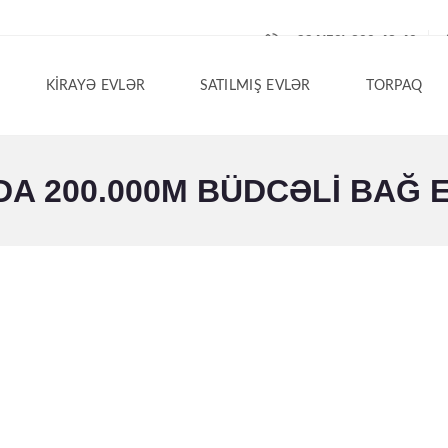
+994(50) 200-42-40
KIRAYƏ EVLƏR
SATILMIŞ EVLƏR
TORPAQ
A 200.000M BÜDCƏLI BAĞ EV