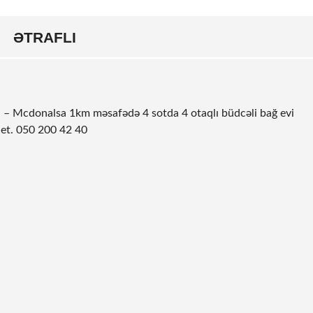
ƏTRAFLI
nda – Mcdonalsa 1km məsafədə 4 sotda 4 otaqlı büdcəli bağ evi
g et. 050 200 42 40