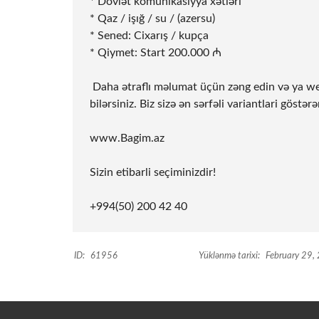
* Dövlət komunikasiyya xətləri
* Qaz / işığ / su / (azersu)
* Sened: Cixarış / kupça
* Qiymet: Start 200.000 ₼
️ Daha ətraflı məlumat üçün zəng edin və ya w
bilərsiniz. Biz sizə ən sərfəli variantlari göst
www.Bagim.az
Sizin etibarli seçiminizdir!
+994(50) 200 42 40
ID:
61956
Yüklənmə tarixi:
February 29,