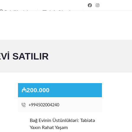
Bakı/Mərdəkan
info@bagim.az
I SATILIR
₼200.000
+994502004240
Bağ Evinin Üstünlükləri: Təbiətə
Yaxın Rahat Yaşam