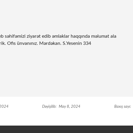
eb səhifəmizi ziyarət edib əmlaklar haqqında məlumat ala
ərərik. Ofis ünvanınız. Mərdəkan. S.Yesenin 334
 2024
Dəyişilib:
May 8, 2024
Baxış sayı: