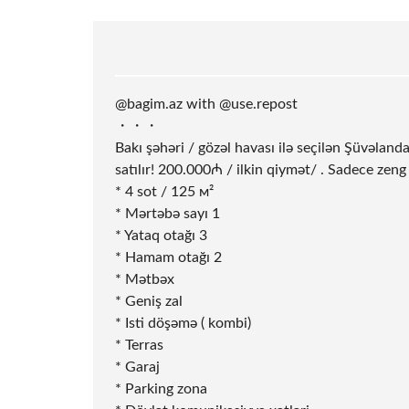
@bagim.az with @use.repost
・・・
Bakı şəhəri / gözəl havası ilə seçilən Şüvəla
satılır! 200.000₼ / ilkin qiymət/ . Sadece zen
* 4
sot
/ 125 м²
* Mərtəbə sayı 1
* Yataq otağı 3
* Hamam otağı 2
* Mətbəx
* Geniş zal
* Isti döşəmə ( kombi)
* Terras
* Garaj
* Parking zona