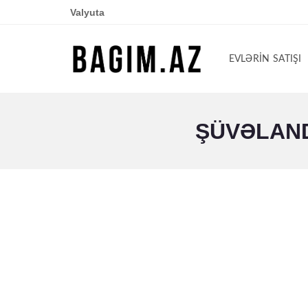
Valyuta
EVLƏRIN SATIŞI
ŞÜVƏLAND