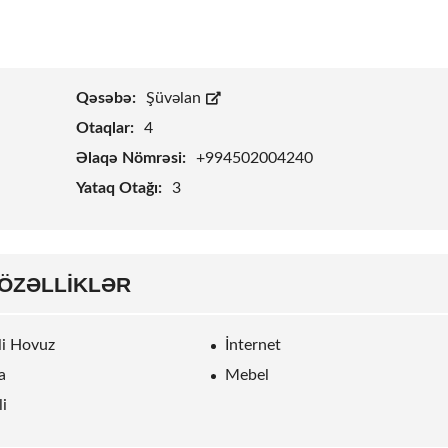
Qəsəbə:
Şüvəlan
Otaqlar:
4
Əlaqə Nömrəsi:
+994502004240
Yataq Otağı:
3
ÖZƏLLIKLƏR
rli Hovuz
İnternet
a
Mebel
li