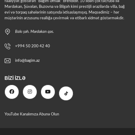
fəaliyyət göstərən “Bağım Əmlak” brendidir. 10 ildən çox təcrübə ilə
Mərdəkan, Şüvəlan, Buzovna və Bilgəh kimi prestijli ərazilərdə villa, bağ
evi və torpaq sahələrinin satışında ixtisaslaşmışıq. Məqsədimiz – hər
müştərinin arzusunu reallığa çevirmək və etibarlı xidmət göstərməkdir.
Bakı şəh. Mərdəkan qəs.
+994 50 200 42 40
info@bagim.az
BIZI İZLƏ
YouTube Kanalımıza Abunə Olun