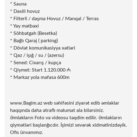
* ⁠Sauna
* ⁠Daxili hovuz
* Filterli / daşma Hovuz / Manqal / Terras
* Yay mətbəxi
* Söhbətgah (Besetka)
* Bağlı Qaraj ( parking)
* Dövlət komunikasiyya xətləri
* Qaz / işığ / su / (azersu)
* Sened: Cixarış / kupça
* Qiymet: Start 1.120.000 ₼
* Mərkəz yola məfasə 600m
www.Bagim.az web səhifəsini ziyarət edib əmlaklar
haqqında daha ətraflı məlumat ala bilərsiniz.
Əmlakların Foto və videosu təqdim edilir. Əmlakların
qiymətləri başlanğıcdır. İşimizi sevərək xidmətinizdəyik.
Ofis ünvanımız.