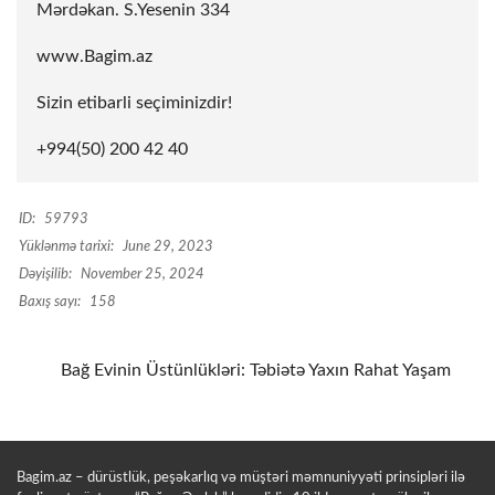
Mərdəkan. S.Yesenin 334
www.Bagim.az
Sizin etibarli seçiminizdir!
+994(50) 200 42 40
ID:
59793
Yüklənmə tarixi:
June 29, 2023
Dəyişilib:
November 25, 2024
Baxış sayı:
158
Bağ Evinin Üstünlükləri: Təbiətə Yaxın Rahat Yaşam
Bagim.az – dürüstlük, peşəkarlıq və müştəri məmnuniyyəti prinsipləri ilə