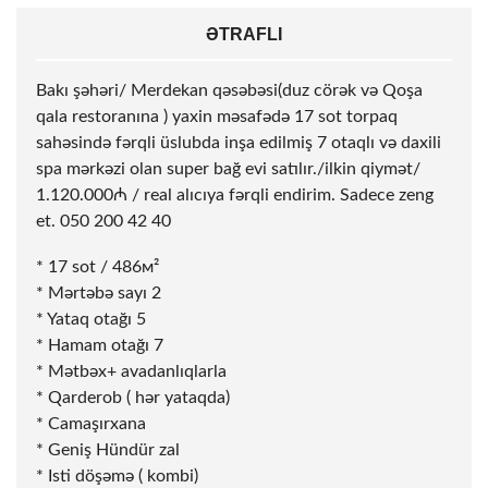
ƏTRAFLI
Bakı şəhəri/ Merdekan qəsəbəsi(duz cörək və Qoşa
qala restoranına ) yaxin məsafədə 17
sot
torpaq
sahəsində fərqli üslubda inşa edilmiş 7 otaqlı və daxili
spa mərkəzi olan super bağ evi satılır./ilkin qiymət/
1.120.000₼ / real alıcıya fərqli endirim. Sadece zeng
et. 050 200 42 40
* 17
sot
/ 486м²
* Mərtəbə sayı 2
* Yataq otağı 5
* Hamam otağı 7
* Mətbəx+ avadanlıqlarla
* Qarderob ( hər yataqda)
* ⁠Camaşırxana
* Geniş Hündür zal
* Isti döşəmə ( kombi)