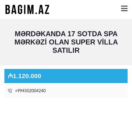
MƏRDƏKANDA 17 SOTDA SPA
MƏRKƏZI OLAN SUPER VILLA
SATILIR
₼1.120.000
+994502004240