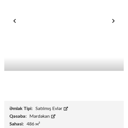
Əmlak Tipi:
Satılmış Evlər
Qəsəbə:
Mərdəkan
Sahəsi:
486 м²