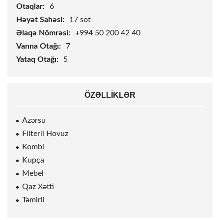
Otaqlar:
6
Həyət Sahəsi:
17
sot
Əlaqə Nömrəsi:
+994 50 200 42 40
Vanna Otağı:
7
Yataq Otağı:
5
ÖZƏLLIKLƏR
Azərsu
Filterli Hovuz
Kombi
Kupça
Mebel
Qaz Xətti
Təmirli