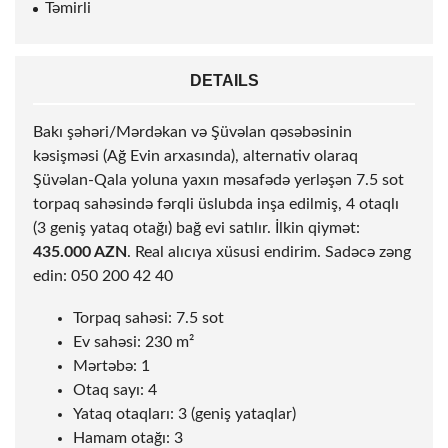
Təmirli
DETAILS
Bakı şəhəri/Mərdəkan və Şüvəlan qəsəbəsinin
kəsişməsi (Ağ Evin arxasında), alternativ olaraq
Şüvəlan-Qala yoluna yaxın məsafədə yerləşən 7.5
sot
torpaq sahəsində fərqli üslubda inşa edilmiş, 4 otaqlı
(3 geniş yataq otağı) bağ evi satılır. İlkin qiymət:
435.000 AZN
. Real alıcıya xüsusi endirim. Sadəcə zəng
edin: 050 200 42 40
Torpaq sahəsi: 7.5
sot
Ev sahəsi: 230 m²
Mərtəbə: 1
Otaq sayı: 4
Yataq otaqları: 3 (geniş yataqlar)
Hamam otağı: 3