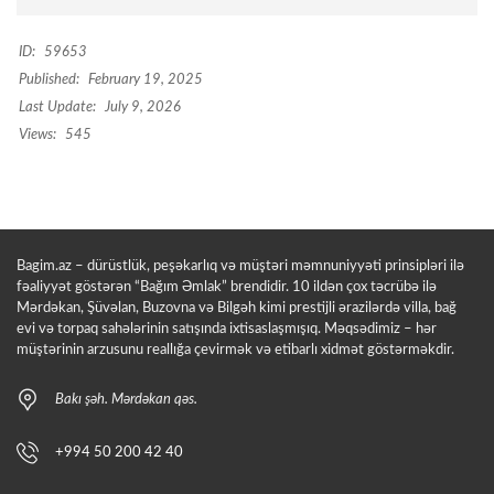
ID:
59653
Published:
February 19, 2025
Last Update:
July 9, 2026
Views:
545
Bagim.az – dürüstlük, peşəkarlıq və müştəri məmnuniyyəti prinsipləri ilə
fəaliyyət göstərən “Bağım Əmlak” brendidir. 10 ildən çox təcrübə ilə
Mərdəkan, Şüvəlan, Buzovna və Bilgəh kimi prestijli ərazilərdə villa, bağ
evi və torpaq sahələrinin satışında ixtisaslaşmışıq. Məqsədimiz – hər
müştərinin arzusunu reallığa çevirmək və etibarlı xidmət göstərməkdir.
Bakı şəh. Mərdəkan qəs.
+994 50 200 42 40