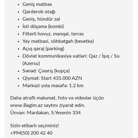
Geniş mətbəx
Qarderob otağı
Geniş, hündür zal
İsti döşəmə (kombi)
Filterli hovuz, manqal, terras
Yay mətbəxi, söhbətgah (besetka)
Açıq qaraj (parking)
Dövlət kommunikasiya xətləri: Qaz / İşıq / Su
(Azersu)
Sənəd: Çıxarış (kupça)
Qiymət: Start 435.000 AZN
Mərkəzi yola məsafə: 1.2 km
Daha ətraflı məlumat, foto və videolar üçün
www.Bagim.az
saytını ziyarət edin.
Ünvan: Mərdəkan, S.Yesenin 334
Sizin etibarlı seçiminiz!
+994(50) 200 42 40