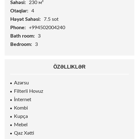
Sahəsi:
230 м²
Otaqlar:
4
Həyət Sahəsi:
7.5
sot
Phone:
+994502004240
Bath room:
3
Bedroom:
3
ÖZƏLLIKLƏR
Azərsu
Filterli Hovuz
İnternet
Kombi
Kupça
Mebel
Qaz Xətti