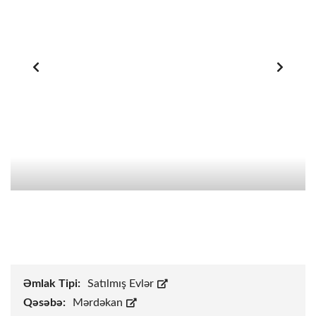
Əmlak Tipi:
Satılmış Evlər
Qəsəbə:
Mərdəkan