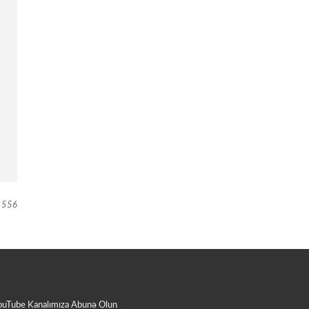
556
ouTube Kanalımıza Abunə Olun