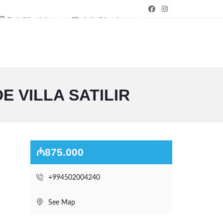
Bakı/Mərdəkan
info@bagim.az
 VILLA SATILIR
₼875.000
+994502004240
See Map