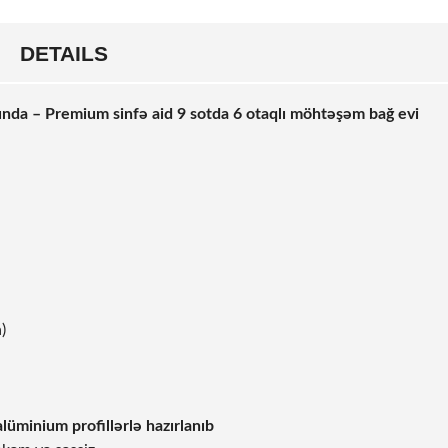
DETAILS
ında – Premium sinfə aid 9 sotda 6 otaqlı möhtəşəm bağ evi
)
alüminium profillərlə hazırlanıb