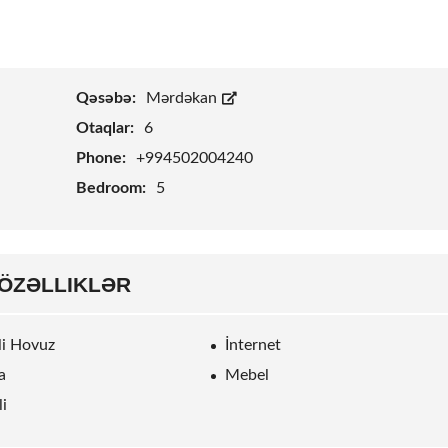
Qəsəbə:
Mərdəkan
Otaqlar:
6
Phone:
+994502004240
Bedroom:
5
ÖZƏLLIKLƏR
rli Hovuz
İnternet
a
Mebel
li