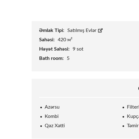
Əmlak Tipi:
Satılmış Evlər
Sahəsi:
420 м²
Həyət Sahəsi:
9
sot
Bath room:
5
Azərsu
Filte
Kombi
Kupç
Qaz Xətti
Təmir