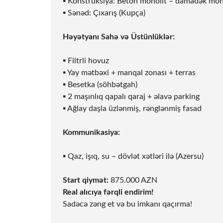
▪ Konstruksiya: Beton monolit – damadək möh
▪ Sənəd: Çıxarış (Kupça)
Həyətyanı Sahə və Üstünlüklər:
▪ Filtrli hovuz
▪ Yay mətbəxi + manqal zonası + terras
▪ Besetka (söhbətgah)
▪ 2 maşınlıq qapalı qaraj + əlavə parking
▪ Ağlay daşla üzlənmiş, rənglənmiş fasad
Kommunikasiya:
▪ Qaz, işıq, su – dövlət xətləri ilə (Azersu)
Start qiymət:
875.000 AZN
Real alıcıya fərqli endirim!
Sadəcə zəng et və bu imkanı qaçırma!