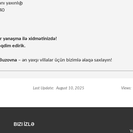
ı yaxınlığı
 40
ar yanaşma ilə xidmətinizdə!
əqdim edirik.
 Buzovna
– ən yaxşı villalar üçün bizimlə əlaqə saxlayın!
Last Update:
August 10, 2025
Views:
BIZI İZLƏ
Y