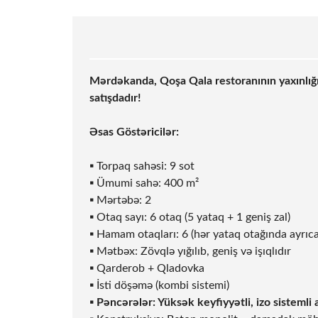
Mərdəkanda, Qoşa Qala restoranının yaxınlığ
satışdadır!
Əsas Göstəricilər:
▪ Torpaq sahəsi: 9
sot
▪ Ümumi sahə: 400 m²
▪ Mərtəbə: 2
▪ Otaq sayı: 6 otaq (5 yataq + 1 geniş zal)
▪ Hamam otaqları: 6 (hər yataq otağında ayrıca
▪ Mətbəx: Zövqlə yığılıb, geniş və işıqlıdır
▪ Qarderob + Qladovka
▪ İsti döşəmə (kombi sistemi)
▪
Pəncərələr: Yüksək keyfiyyətli, izo sistemli 