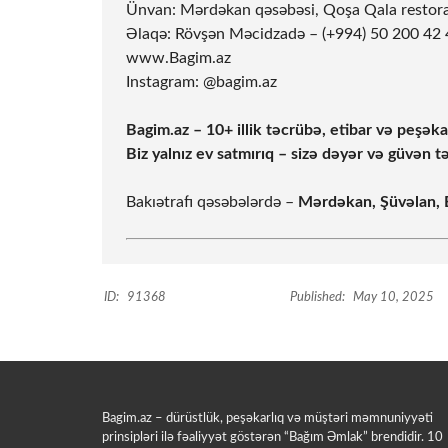
Ünvan: Mərdəkan qəsəbəsi, Qoşa Qala restoran
Əlaqə: Rövşən Məcidzadə – (+994) 50 200 42
www.Bagim.az
Instagram: @bagim.az
Bagim.az – 10+ illik təcrübə, etibar və peşək
Biz yalnız ev satmırıq – sizə dəyər və güvən t
Bakıətrafı qəsəbələrdə –
Mərdəkan, Şüvəlan,
ID:
91368
Published:
May 10, 2025
Bagim.az – dürüstlük, peşəkarlıq və müştəri məmnuniyyəti
prinsipləri ilə fəaliyyət göstərən “Bağım Əmlak” brendidir. 10