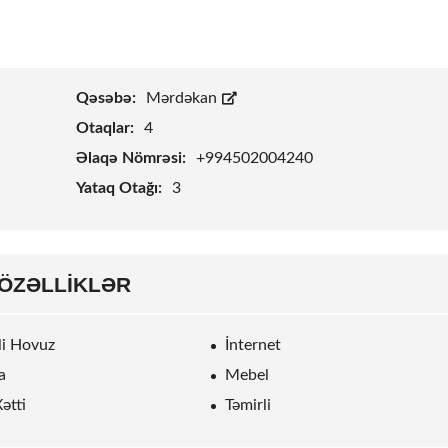
Qəsəbə:
Mərdəkan
Otaqlar:
4
Əlaqə Nömrəsi:
+994502004240
Yataq Otağı:
3
ÖZƏLLIKLƏR
rli Hovuz
İnternet
a
Mebel
ətti
Təmirli