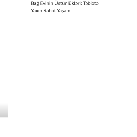
Bağ Evinin Üstünlükləri: Təbiətə
Yaxın Rahat Yaşam