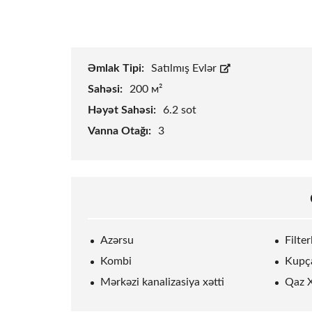
Əmlak Tipi:
Satılmış Evlər
Sahəsi:
200 м²
Həyət Sahəsi:
6.2
sot
Vanna Otağı:
3
Azərsu
Filte
Kombi
Kupç
Mərkəzi kanalizasiya xətti
Qaz X