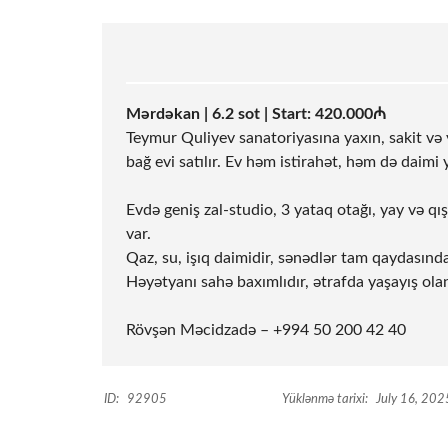
Mərdəkan | 6.2
sot
| Start: 420.000₼
Teymur Quliyev sanatoriyasına yaxın, sakit və 
bağ evi satılır. Ev həm istirahət, həm də daim
Evdə geniş zal-studio, 3 yataq otağı, yay və qış
var.
Qaz, su, işıq daimidir, sənədlər tam qaydasın
Həyətyanı sahə baxımlıdır, ətrafda yaşayış olan 
Rövşən Məcidzadə – +994 50 200 42 40
ID:
92905
Yüklənmə tarixi:
July 16, 202