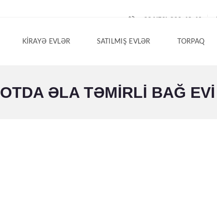
+994(50) 200-42-40
KIRAYƏ EVLƏR
SATILMIŞ EVLƏR
TORPAQ
TDA ƏLA TƏMIRLI BAĞ EVI S