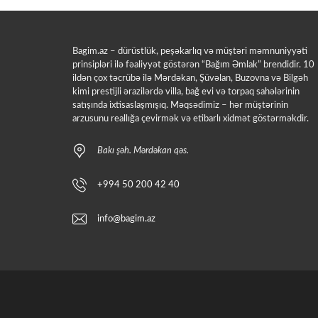
Bagim.az – dürüstlük, peşəkarlıq və müştəri məmnuniyyəti
prinsipləri ilə fəaliyyət göstərən “Bağım Əmlak” brendidir. 10
ildən çox təcrübə ilə Mərdəkan, Şüvəlan, Buzovna və Bilgəh
kimi prestijli ərazilərdə villa, bağ evi və torpaq sahələrinin
satışında ixtisaslaşmışıq. Məqsədimiz – hər müştərinin
arzusunu reallığa çevirmək və etibarlı xidmət göstərməkdir.
Bakı şəh. Mərdəkan qəs.
+994 50 200 42 40
info@bagim.az