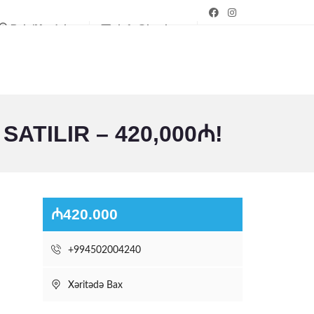
Bakı/Mərdəkan
info@bagim.az
ATILIR – 420,000₼!
₼420.000
+994502004240
Xəritədə Bax