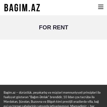
FOR RENT
Bagim.az – dürüstlük, peşəkarlıq və müştəri məmnuniyyəti prinsipləri ilə
fəaliyyət göstərən “Bağım Əmlak” brendidir. 10 ildən çox təcrübə ilə
Mərdəkan, Şüvəlan, Buzovna və Bilgəh kimi prestijli ərazilərdə villa, bağ
evi və torpaq sahələrinin satışında ixtisaslaşmışıq. Məqsədimiz – hər