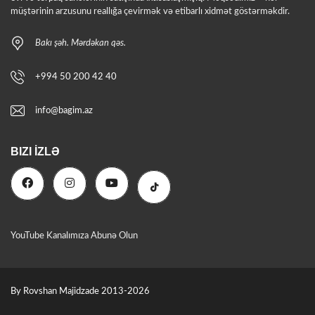
müştərinin arzusunu reallığa çevirmək və etibarlı xidmət göstərməkdir.
Bakı şəh. Mərdəkan qəs.
+994 50 200 42 40
info@bagim.az
BIZI İZLƏ
YouTube Kanalımıza Abunə Olun
By Rovshan Majidzade 2013-2026