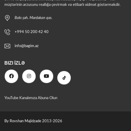
müştərinin arzusunu reallığa çevirmək və etibarlı xidmət göstərməkdir.
Bakı şəh. Mərdəkan qəs.
+994 50 200 42 40
info@bagim.az
BIZI İZLƏ
YouTube Kanalımıza Abunə Olun
By Rovshan Majidzade 2013-2026