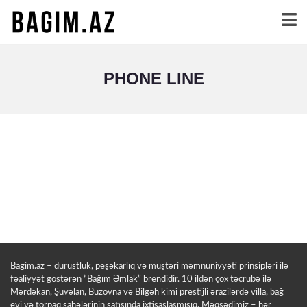
PHONE LINE
Bagim.az – dürüstlük, peşəkarlıq və müştəri məmnuniyyəti prinsipləri ilə
fəaliyyət göstərən “Bağım Əmlak” brendidir. 10 ildən çox təcrübə ilə
Mərdəkan, Şüvəlan, Buzovna və Bilgəh kimi prestijli ərazilərdə villa, bağ
evi və torpaq sahələrinin satışında ixtisaslaşmışıq. Məqsədimiz – hər