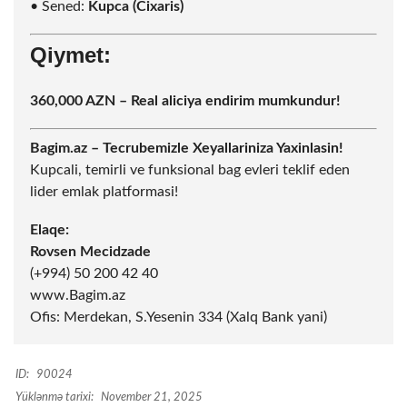
• Sened:
Kupca (Cixaris)
Qiymet:
360,000 AZN – Real aliciya endirim mumkundur!
Bagim.az – Tecrubemizle Xeyallariniza Yaxinlasin!
Kupcali, temirli ve funksional bag evleri teklif eden
lider emlak platformasi!
Elaqe:
Rovsen Mecidzade
(+994) 50 200 42 40
www.Bagim.az
Ofis: Merdekan, S.Yesenin 334 (Xalq Bank yani)
ID:
90024
Yüklənmə tarixi:
November 21, 2025