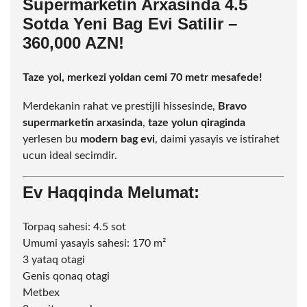
Supermarketin Arxasinda 4.5
Sotda Yeni Bag Evi Satilir –
360,000 AZN!
Taze yol, merkezi yoldan cemi 70 metr mesafede!
Merdekanin rahat ve prestijli hissesinde,
Bravo
supermarketin arxasinda
,
taze yolun qiraginda
yerlesen bu
modern bag evi
, daimi yasayis ve istirahet
ucun ideal secimdir.
Ev Haqqinda Melumat:
Torpaq sahesi: 4.5
sot
Umumi yasayis sahesi: 170 m²
3 yataq otagi
Genis qonaq otagi
Metbex