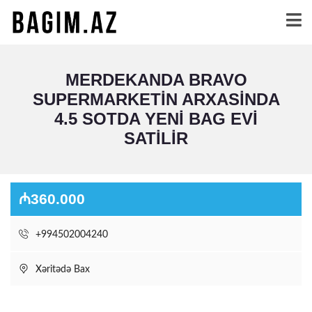
MERDEKANDA BRAVO
SUPERMARKETIN ARXASINDA
4.5 SOTDA YENI BAG EVI
SATILIR
₼360.000
+994502004240
Xəritədə Bax