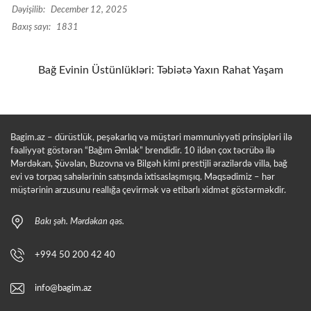
Dəyişilib:
December 12, 2025
Baxış sayı:
1831
Bağ Evinin Üstünlükləri: Təbiətə Yaxın Rahat Yaşam
Bagim.az – dürüstlük, peşəkarlıq və müştəri məmnuniyyəti prinsipləri ilə
fəaliyyət göstərən “Bağım Əmlak” brendidir. 10 ildən çox təcrübə ilə
Mərdəkan, Şüvəlan, Buzovna və Bilgəh kimi prestijli ərazilərdə villa, bağ
evi və torpaq sahələrinin satışında ixtisaslaşmışıq. Məqsədimiz – hər
müştərinin arzusunu reallığa çevirmək və etibarlı xidmət göstərməkdir.
Bakı şəh. Mərdəkan qəs.
+994 50 200 42 40
info@bagim.az