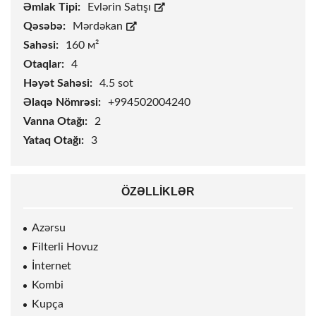
Əmlak Tipi:
Evlərin Satışı
Qəsəbə:
Mərdəkan
Sahəsi:
160 м²
Otaqlar:
4
Həyət Sahəsi:
4.5
sot
Əlaqə Nömrəsi:
+994502004240
Vanna Otağı:
2
Yataq Otağı:
3
ÖZƏLLIKLƏR
Azərsu
Filterli Hovuz
İnternet
Kombi
Kupça