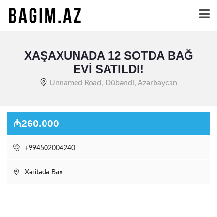
XAŞAXUNADA 12 SOTDA BAĞ
EVI SATILDI!
Unnamed Road, Dübəndi, Azərbaycan
₼260.000
+994502004240
Xəritədə Bax