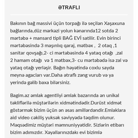
ƏTRAFLI
Bakının bağ massivi üçün torpağı ilə seçilən Xaşaxuna
bağlarında,düz mərkəzi yolun kənarında12 sotda 2
mərtəbə + mansard tipli BAĞ EVİ satilir. Evin birinci
mərtəbəsində 3 maşınlıq qaraj, mətbəx , 2 otaq ,1
sanitar qovşağı,2- ci mərtəbəsində 4 yataq otağı ,zal
2 hamam otağı və 1 mətbəx,3- cu mərtəbədə isə zal və
yataq otağı yerləşir. Bağın həyətində coxlu sayda
meynə agacları var.Daha ətraflı zəng vurub və ya
yerində gəlib baxa bilərsiniz.
Bagim.az əmlak agentliyi əmlak bazarında ən unikal
təkliflərilə müştərilərin xidmətindədir.Durüst xidmət
göstərmək bizim üçün ən əsas amillərdəndir.Emlaklara
aid video cəkiliş yuksək səviyyədə təqdim olunur.
Məqsədimiz müştəri məmnuniyyətidir. Sizlərin etibarı
bizim adımızdır. Xəyallarınızdakı evi bizimlə