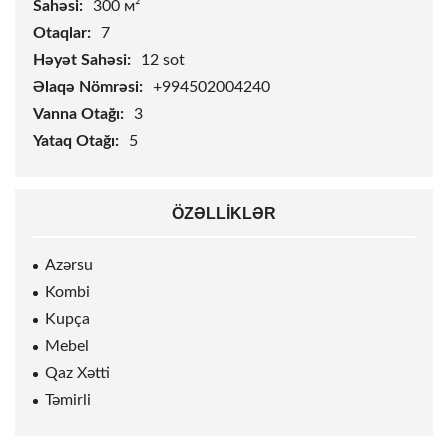
Sahəsi:
300 м²
Otaqlar:
7
Həyət Sahəsi:
12
sot
Əlaqə Nömrəsi:
+994502004240
Vanna Otağı:
3
Yataq Otağı:
5
ÖZƏLLIKLƏR
Azərsu
Kombi
Kupça
Mebel
Qaz Xətti
Təmirli