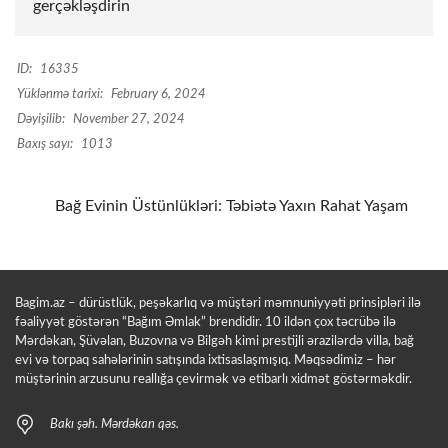
gerçəkləşdirin
ID:
16335
Yüklənmə tarixi:
February 6, 2024
Dəyişilib:
November 27, 2024
Baxış sayı:
1013
Bağ Evinin Üstünlükləri: Təbiətə Yaxın Rahat Yaşam
Bagim.az – dürüstlük, peşəkarlıq və müştəri məmnuniyyəti prinsipləri ilə
fəaliyyət göstərən “Bağım Əmlak” brendidir. 10 ildən çox təcrübə ilə
Mərdəkan, Şüvəlan, Buzovna və Bilgəh kimi prestijli ərazilərdə villa, bağ
evi və torpaq sahələrinin satışında ixtisaslaşmışıq. Məqsədimiz – hər
müştərinin arzusunu reallığa çevirmək və etibarlı xidmət göstərməkdir.
Bakı şəh. Mərdəkan qəs.