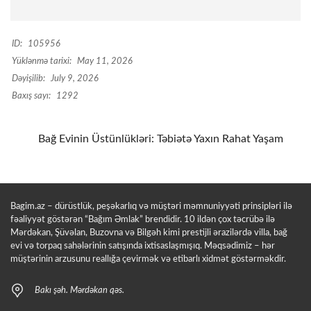
ID:
105956
Yüklənmə tarixi:
May 11, 2026
Dəyişilib:
July 9, 2026
Baxış sayı:
1292
Bağ Evinin Üstünlükləri: Təbiətə Yaxın Rahat Yaşam
Bagim.az – dürüstlük, peşəkarlıq və müştəri məmnuniyyəti prinsipləri ilə
fəaliyyət göstərən “Bağım Əmlak” brendidir. 10 ildən çox təcrübə ilə
Mərdəkan, Şüvəlan, Buzovna və Bilgəh kimi prestijli ərazilərdə villa, bağ
evi və torpaq sahələrinin satışında ixtisaslaşmışıq. Məqsədimiz – hər
müştərinin arzusunu reallığa çevirmək və etibarlı xidmət göstərməkdir.
Bakı şəh. Mərdəkan qəs.