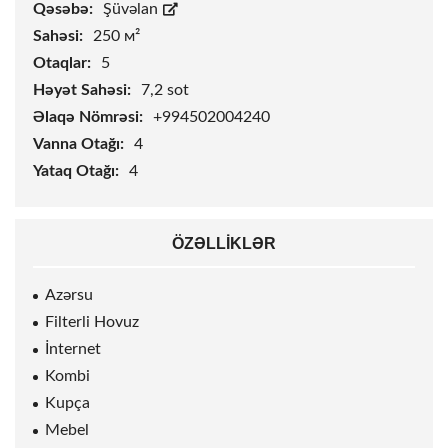
Qəsəbə:
Şüvəlan
Sahəsi:
250 м²
Otaqlar:
5
Həyət Sahəsi:
7,2
sot
Əlaqə Nömrəsi:
+994502004240
Vanna Otağı:
4
Yataq Otağı:
4
ÖZƏLLIKLƏR
Azərsu
Filterli Hovuz
İnternet
Kombi
Kupça
Mebel