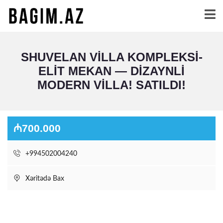
SHUVELAN VILLA KOMPLEKSI-
ELIT MEKAN — DIZAYNLI
MODERN VILLA! SATILDI!
₼700.000
+994502004240
Xəritədə Bax