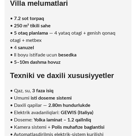
Villa melumatlari
•
7.2
sot
torpaq
•
250 m² tikili sahe
•
5 otaq planlama
— 4 yataq otagi + genish qonaq
otagi + metbex
• 4
sanuzel
• Il boyu istifade ucun
besedka
•
5–10m dashma hovuz
Texniki ve daxili xususiyyetler
• Qaz, su,
3 faza isiq
• Umumi
isti doseme sistemi
• Daxili qapilar —
2.80m hundurlukde
• Elektrik avadanliqlari:
GEWIS (Italiya)
• Doseme:
Yolka laminat – 1.2 qalInliq
• Kamera sistemi +
Polis muhafize baglantisi
• Avtomatlasdirilmis elektrik-sistem kurilishi