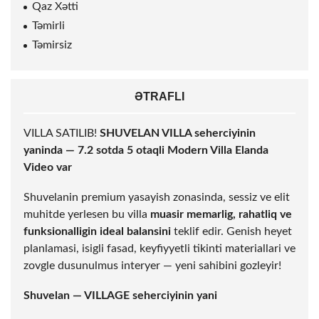
Qaz Xətti
Təmirli
Təmirsiz
ƏTRAFLI
VILLA SATILIB!
SHUVELAN VILLA seherciyinin
yaninda — 7.2 sotda 5 otaqli Modern Villa Elanda
Video var
Shuvelanin premium yasayish zonasinda, sessiz ve elit
muhitde yerlesen bu villa
muasir memarlig, rahatliq ve
funksionalligin ideal balansini
teklif edir. Genish heyet
planlamasi, isigli fasad, keyfiyyetli tikinti materiallari ve
zovgle dusunulmus interyer — yeni sahibini gozleyir!
Shuvelan — VILLAGE seherciyinin yani