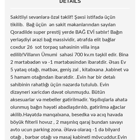
DETAILS
Sakitliyi sevənlərə özəl təklif! Şəxsi istifadə üçün
tikilib. Bağ üçün ən sakit məkanlarından sayılan
Qoradilde super prestij yerde BAĞ EVİ satılır! Bağın
yerləşdiyi ərazi bağ massividir, ətrafda elit bağlar
coxdur 26
sot
torpaq sahəsinin villa inşa
edilib!Villanın Ümumi sahəsi 700 kv.m təşkil edir. Bina
2 mərtəbədən və -1 mərtəbəsindən ibarətdir. Əsas Ev
5 yataq otağı, mətbəx, geniş zal , kitabxana ,kabinet və
5 hamam otağından ibarətdir. .Evin hər bir detalı
sahibinin rahatlığı üçün nəzərdə tutulub. Evin
dizayneri xaricdən dəvət olunmuşdu. Bütün
aksesuarlar və mebeller gətirilmədir. Yaşıllıqlarla əhatə
olunmuş bağın həyəti abadlaşdırılıb, gətirilmə ağaclar
əkilib.Həyətdə manqalxana, besedka və acıq havada
böyük filterli hovuz , 2 maşınlıq qaraj bundan savayı
avto ucun parking zona. Əlavə olaraq -1 də bilyard
otağı , bərbər otağı və masaj kabineti mövcuddur.Evin