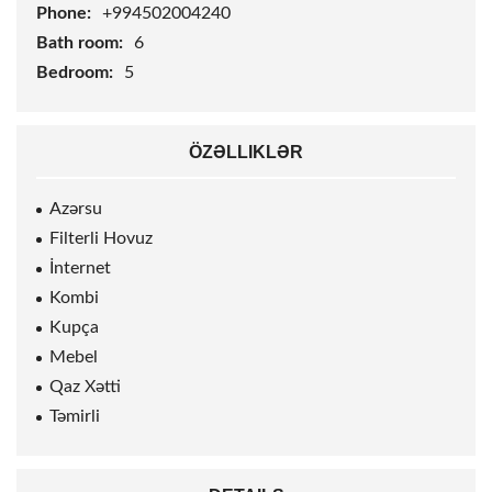
Phone:
+994502004240
Bath room:
6
Bedroom:
5
ÖZƏLLIKLƏR
Azərsu
Filterli Hovuz
İnternet
Kombi
Kupça
Mebel
Qaz Xətti
Təmirli