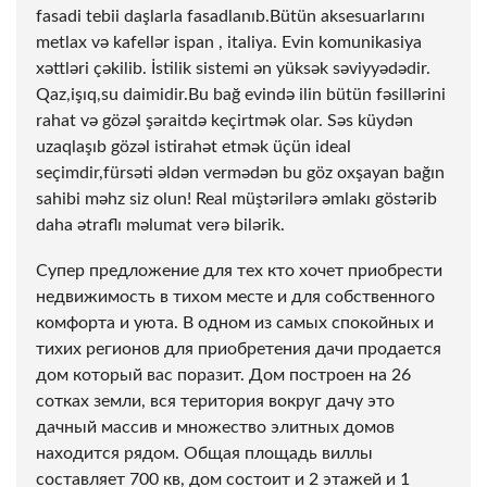
fasadi tebii daşlarla fasadlanıb.Bütün aksesuarlarını
metlax və kafellər ispan , italiya. Evin komunikasiya
xəttləri çəkilib. İstilik sistemi ən yüksək səviyyədədir.
Qaz,işıq,su daimidir.Bu bağ evində ilin bütün fəsillərini
rahat və gözəl şəraitdə keçirtmək olar. Səs küydən
uzaqlaşıb gözəl istirahət etmək üçün ideal
seçimdir,fürsəti əldən vermədən bu göz oxşayan bağın
sahibi məhz siz olun! Real müştərilərə əmlakı göstərib
daha ətraflı məlumat verə bilərik.
Супер предложение для тех кто хочет приобрести
недвижимость в тихом месте и для собственного
комфорта и уюта. В одном из самых спокойных и
тихих регионов для приобретения дачи продается
дом который вас поразит. Дом построен на 26
сотках земли, вся територия вокруг дачу это
дачный массив и множество элитных домов
находится рядом. Общая площадь виллы
составляет 700 кв, дом состоит и 2 этажей и 1