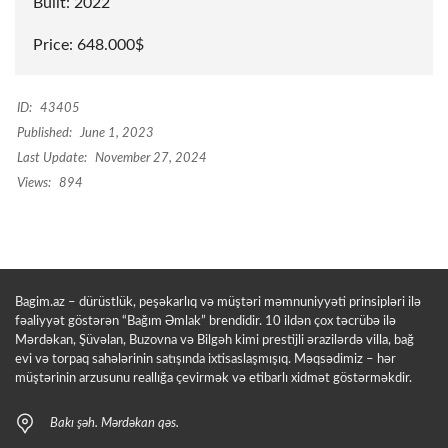
Built: 2022
Price: 648.000$
ID:
43405
Published:
June 1, 2023
Last Update:
November 27, 2024
Views:
894
Bagim.az – dürüstlük, peşəkarlıq və müştəri məmnuniyyəti prinsipləri ilə
fəaliyyət göstərən “Bağım Əmlak” brendidir. 10 ildən çox təcrübə ilə
Mərdəkan, Şüvəlan, Buzovna və Bilgəh kimi prestijli ərazilərdə villa, bağ
evi və torpaq sahələrinin satışında ixtisaslaşmışıq. Məqsədimiz – hər
müştərinin arzusunu reallığa çevirmək və etibarlı xidmət göstərməkdir.
Bakı şəh. Mərdəkan qəs.