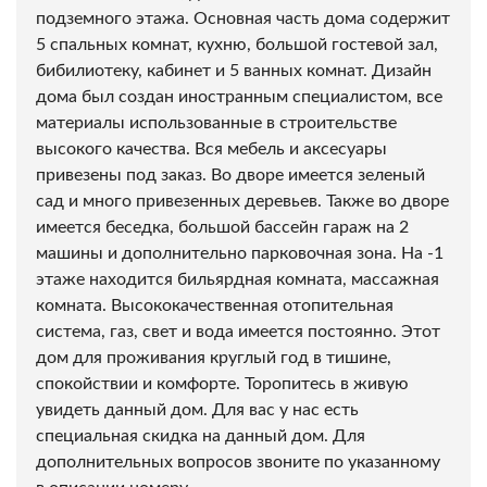
подземного этажа. Основная часть дома содержит
5 спальных комнат, кухню, большой гостевой зал,
бибилиотеку, кабинет и 5 ванных комнат. Дизайн
дома был создан иностранным специалистом, все
материалы использованные в строительстве
высокого качества. Вся мебель и аксесуары
привезены под заказ. Во дворе имеется зеленый
сад и много привезенных деревьев. Также во дворе
имеется беседка, большой бассейн гараж на 2
машины и дополнительно парковочная зона. На -1
этаже находится бильярдная комната, массажная
комната. Высококачественная отопительная
система, газ, свет и вода имеется постоянно. Этот
дом для проживания круглый год в тишине,
спокойствии и комфорте. Торопитесь в живую
увидеть данный дом. Для вас у нас есть
специальная скидка на данный дом. Для
дополнительных вопросов звоните по указанному