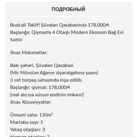
ПОДРОБНЫЙ
Budcəli Təklif! Şüvəlan Qəsəbəsində 178,000₼
Başlanğıc Qiymətlə 4 Otaqlı Modern Ekonom Bağ Evi
Satılır
Əsas Məlumatlar:
Bakı şəhəri, Şüvəlan Qəsəbəsi
(Mir Mövsüm Ağanın ziyarətgahına yaxın)
3
sot
torpaq sahəsində inşa edilib.
Başlanğıc qiymət: 178,000₼
(real alıcıya xüsusi endirim imkanı!)
Əsas Xüsusiyyətlər:
Ümumi sahə: 130m²
Mərtəbə sayı: 1
Yataq otaqları: 3