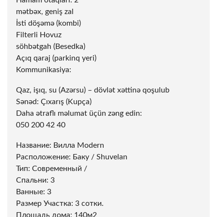
Hamam otaqları: 2
mətbəx, geniş zal
İsti döşəmə (kombi)
Filterli Hovuz
söhbətgah (Besedka)
Açıq qaraj (parkinq yeri)
Kommunikasiya:
Qaz, işıq, su (Azərsu) – dövlət xəttinə qoşulub
Sənəd: Çıxarış (Kupça)
Daha ətraflı məlumat üçün zəng edin:
050 200 42 40
Название: Вилла Modern
Расположение: Баку / Shuvelan
Тип: Современный /
Спальни: 3
Ванные: 3
Размер Участка: 3 сотки.
Площадь дома: 140м2