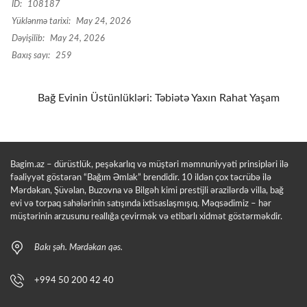
ID:
108187
Yüklənmə tarixi:
May 24, 2026
Dəyişilib:
May 24, 2026
Baxış sayı:
259
Bağ Evinin Üstünlükləri: Təbiətə Yaxın Rahat Yaşam
Bagim.az – dürüstlük, peşəkarlıq və müştəri məmnuniyyəti prinsipləri ilə
fəaliyyət göstərən “Bağım Əmlak” brendidir. 10 ildən çox təcrübə ilə
Mərdəkan, Şüvəlan, Buzovna və Bilgəh kimi prestijli ərazilərdə villa, bağ
evi və torpaq sahələrinin satışında ixtisaslaşmışıq. Məqsədimiz – hər
müştərinin arzusunu reallığa çevirmək və etibarlı xidmət göstərməkdir.
Bakı şəh. Mərdəkan qəs.
+994 50 200 42 40