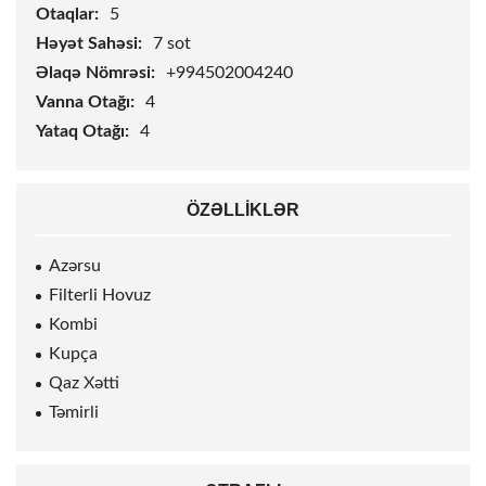
Otaqlar:
5
Həyət Sahəsi:
7
sot
Əlaqə Nömrəsi:
+994502004240
Vanna Otağı:
4
Yataq Otağı:
4
ÖZƏLLIKLƏR
Azərsu
Filterli Hovuz
Kombi
Kupça
Qaz Xətti
Təmirli