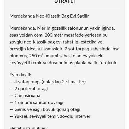
ƏTRAFLI
Merdekanda Neo-Klassik Bag Evi Satilir
Merdekanda, Merlin gozellik salonunun yaxinliginda,
esas yoldan cemi 200 metr mesafede yerlesen bu
zovqlu neo-klassik bag evi rahatliq, estetika ve
prestijin ideal uzlasmasidir. 7
sot
torpaq sahesinde insa
olunmus, 250 m² umumi sahesi olan ev yuksek
keyfiyyetli temir ve dusunulmus planlama ile ferqlenir.
Evin daxili:
— 4 yataq otagi (onlardan 2-si master)
— 2 qarderob otagi
— Camasirxana
— 1 umumi sanitar qovsagi
— Genis ve isigli boyuk qonaq otagi
— Yuksek seviyyeli temir, zovqlu interyer
Heyet ustunlukleri: