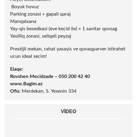
‍️ Boyuk hovuz
Parking zonasi + gapali qaraj
Manqalxana
Yay-qis besedkasi (eve kecid ile) + 1 sanitar qovsag
Yasilliq zonasi, seliqeli peyzaj
Prestijli mekan, rahat yasayis ve qonaqpərver istirahet
ucun ideal secim!
Elaqe:
Rovshen Mecidzade – 050 200 42 40
www.Bagim.az
Ofis:
Merdekan, S. Yesenin 334
VIDEO