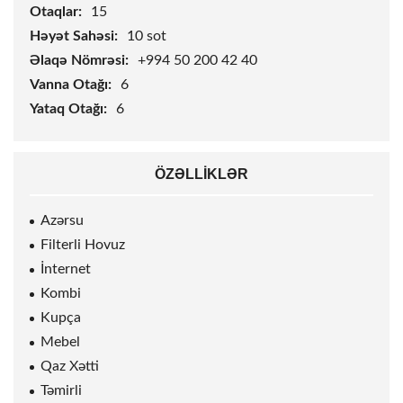
Otaqlar:
15
Həyət Sahəsi:
10
sot
Əlaqə Nömrəsi:
+994 50 200 42 40
Vanna Otağı:
6
Yataq Otağı:
6
ÖZƏLLIKLƏR
Azərsu
Filterli Hovuz
İnternet
Kombi
Kupça
Mebel
Qaz Xətti
Təmirli