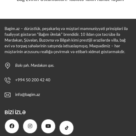
Bagim.az – dürüstlük, peşəkarlıq və müştəri məmnuniyyəti prinsipləri ilə
fəaliyyət göstərən “Bağım Əmlak” brendidir. 10 ildən çox təcrübə ilə
Mərdəkan, Şüvəlan, Buzovna və Bilgəh kimi prestijli ərazilərdə villa, bağ
evi və torpaq sahələrinin satışında ixtisaslaşmışıq. Məqsədimiz – hər
müştərinin arzusunu reallığa çevirmək və etibarlı xidmət göstərməkdir.
Bakı şəh. Mərdəkan qəs.
+994 50 200 42 40
info@bagim.az
BIZI İZLƏ