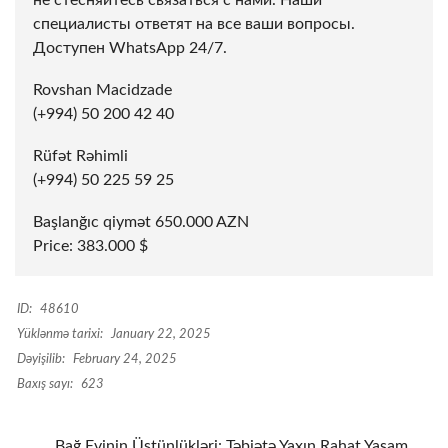
не стесняйтесь связаться с нами. Наши
специалисты ответят на все ваши вопросы.
Доступен WhatsApp 24/7.
Rovshan Macidzade
(+994) 50 200 42 40
Rüfət Rəhimli
(+994) 50 225 59 25
Başlanğıc qiymət 650.000 AZN
Price: 383.000 $
ID:
48610
Yüklənmə tarixi:
January 22, 2025
Dəyişilib:
February 24, 2025
Baxış sayı:
623
Bağ Evinin Üstünlükləri: Təbiətə Yaxın Rahat Yaşam