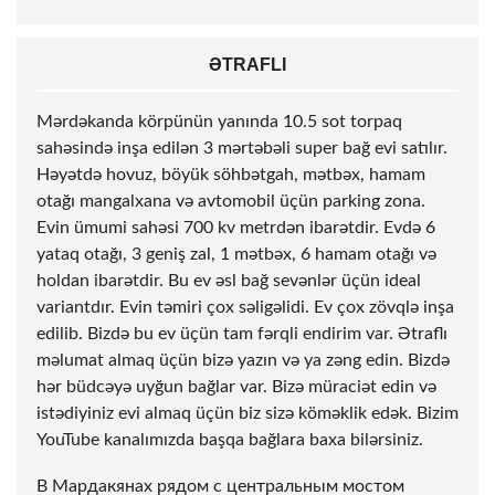
ƏTRAFLI
Mərdəkanda körpünün yanında 10.5
sot
torpaq
sahəsində inşa edilən 3 mərtəbəli super bağ evi satılır.
Həyətdə hovuz, böyük söhbətgah, mətbəx, hamam
otağı mangalxana və avtomobil üçün parking zona.
Evin ümumi sahəsi 700 kv metrdən ibarətdir. Evdə 6
yataq otağı, 3 geniş zal, 1 mətbəx, 6 hamam otağı və
holdan ibarətdir. Bu ev əsl bağ sevənlər üçün ideal
variantdır. Evin təmiri çox səligəlidi. Ev çox zövqlə inşa
edilib. Bizdə bu ev üçün tam fərqli endirim var. Ətraflı
məlumat almaq üçün bizə yazın və ya zəng edin. Bizdə
hər büdcəyə uyğun bağlar var. Bizə müraciət edin və
istədiyiniz evi almaq üçün biz sizə köməklik edək. Bizim
YouTube kanalımızda başqa bağlara baxa bilərsiniz.
В Мардакянах рядом с центральным мостом