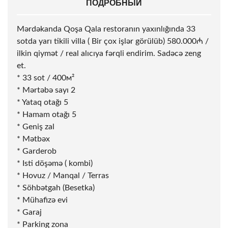
ПОДРОБНЫЙ
Mərdəkanda Qoşa Qala restoranın yaxınlığında 33
sotda yarı tikili villa ( Bir çox işlər görülüb) 580.000₼ /
ilkin qiymət / real alıcıya fərqli endirim. Sadəcə zeng
et.
* 33
sot
/ 400м²
* Mərtəbə sayı 2
* Yataq otağı 5
* Hamam otağı 5
* Geniş zal
* Mətbəx
* Garderob
* Isti döşəmə ( kombi)
* Hovuz / Manqal / Terras
* Söhbətgah (Besetka)
* Mühafizə evi
* Garaj
* Parking zona