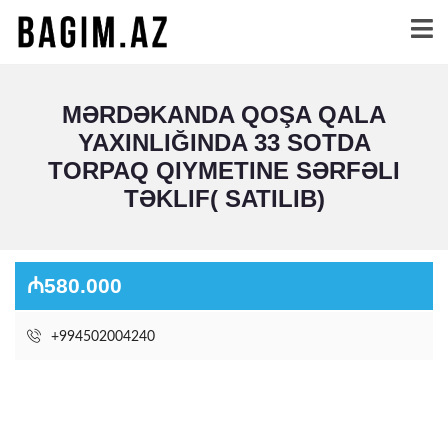
MƏRDƏKANDA QOŞA QALA
YAXINLIĞINDA 33 SOTDA
TORPAQ QIYMETINE SƏRFƏLI
TƏKLIF( SATILIB)
₼580.000
+994502004240