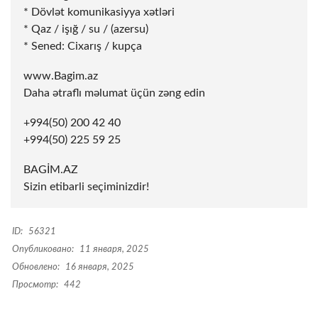
* Dövlət komunikasiyya xətləri
* Qaz / işığ / su / (azersu)
* Sened: Cixarış / kupça
www.Bagim.az
Daha ətraflı məlumat üçün zəng edin
+994(50) 200 42 40
+994(50) 225 59 25
BAGİM.AZ
Sizin etibarli seçiminizdir!
ID:
56321
Опубликовано:
11 января, 2025
Обновлено:
16 января, 2025
Просмотр:
442