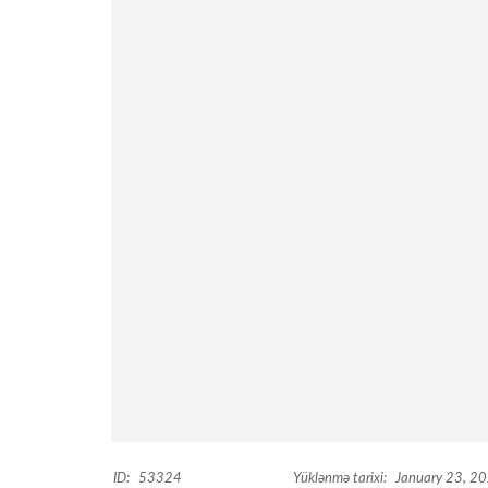
ID:
53324
Yüklənmə tarixi:
January 23, 2