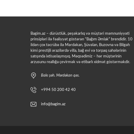
Bagim.az – dürüstlük, peşəkarlıq və müştəri məmnuniyyəti
prinsipləri ilə fəaliyyət göstərən “Bağım Əmlak” brendidir. 10
ildən çox təcrübə ilə Mərdəkan, Şüvəlan, Buzovna və Bilgəh
kimi prestijli ərazilərdə villa, bağ evi və torpaq sahələrinin
satışında ixtisaslaşmışıq. Məqsədimiz – hər müştərinin
arzusunu reallığa çevirmək və etibarlı xidmət göstərməkdir.
Bakı şəh. Mərdəkan qəs.
+994 50 200 42 40
info@bagim.az