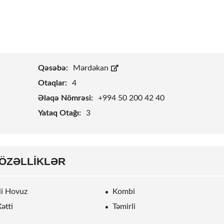
Qəsəbə:
Mərdəkan
Otaqlar:
4
Əlaqə Nömrəsi:
+994 50 200 42 40
Yataq Otağı:
3
ÖZƏLLIKLƏR
rli Hovuz
Kombi
ətti
Təmirli