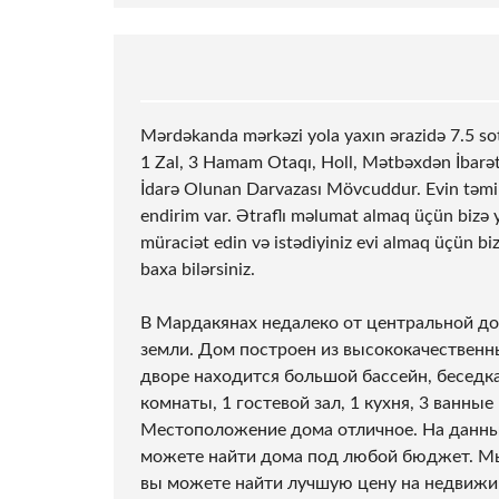
Mərdəkanda mərkəzi yola yaxın ərazidə 7.5
so
1 Zal, 3 Hamam Otaqı, Holl, Mətbəxdən İbarətd
İdarə Olunan Darvazası Mövcuddur. Evin təmiri 
endirim var. Ətraflı məlumat almaq üçün bizə y
müraciət edin və istədiyiniz evi almaq üçün bi
baxa bilərsiniz.
В Мардакянах недалеко от центральной дор
земли. Дом построен из высококачественн
дворе находится большой бассейн, беседка
комнаты, 1 гостевой зал, 1 кухня, 3 ванны
Местоположение дома отличное. На данный
можете найти дома под любой бюджет. Мы
вы можете найти лучшую цену на недвижи