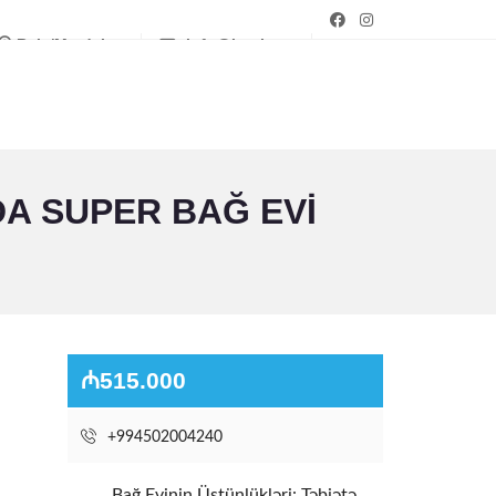
Bakı/Mərdəkan
info@bagim.az
A SUPER BAĞ EVI
₼515.000
+994502004240
Bağ Evinin Üstünlükləri: Təbiətə