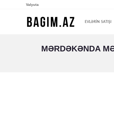
Valyuta
EVLƏRIN SATIŞI
MƏRDƏKƏNDA MƏR