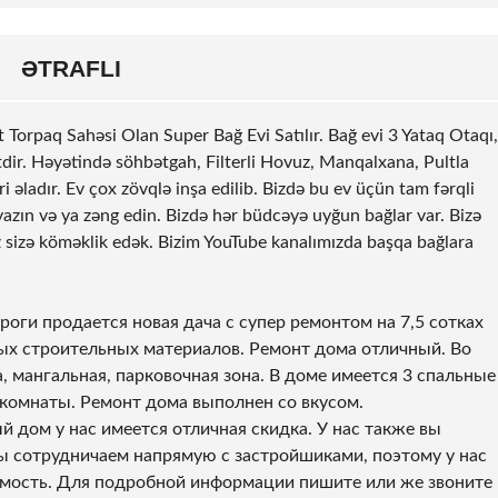
ƏTRAFLI
t
Torpaq Sahəsi Olan Super Bağ Evi Satılır. Bağ evi 3 Yataq Otaqı,
ir. Həyətində söhbətgah, Filterli Hovuz, Manqalxana, Pultla
əladır. Ev çox zövqlə inşa edilib. Bizdə bu ev üçün tam fərqli
azın və ya zəng edin. Bizdə hər büdcəyə uyğun bağlar var. Bizə
z sizə köməklik edək. Bizim YouTube kanalımızda başqa bağlara
оги продается новая дача с супер ремонтом на 7,5 сотках
ых строительных материалов. Ремонт дома отличный. Во
, мангальная, парковочная зона. В доме имеется 3 спальные
е комнаты. Ремонт дома выполнен со вкусом.
 дом у нас имеется отличная скидка. У нас также вы
 сотрудничаем напрямую с застройшиками, поэтому у нас
мость. Для подробной информации пишите или же звоните