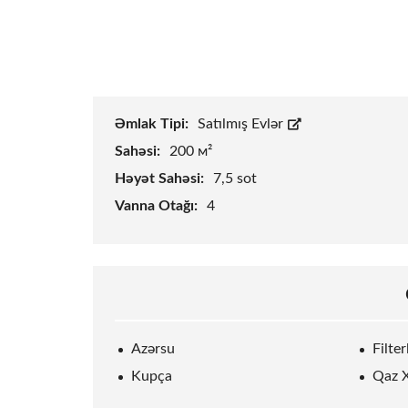
Əmlak Tipi:
Satılmış Evlər
Sahəsi:
200 м²
Həyət Sahəsi:
7,5
sot
Vanna Otağı:
4
Azərsu
Filte
Kupça
Qaz X