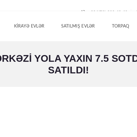
+994(50) 200-42-40
KIRAYƏ EVLƏR
SATILMIŞ EVLƏR
TORPAQ
KƏZI YOLA YAXIN 7.5 SOTD
SATILDI!