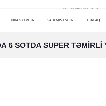
+994(50) 200-42-40
KIRAYƏ EVLƏR
SATILMIŞ EVLƏR
TORPAQ
 6 SOTDA SUPER TƏMIRLI Y