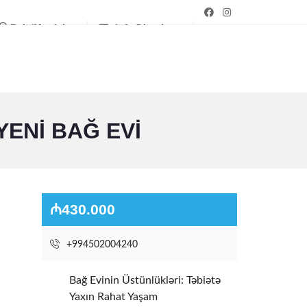
Bakı/Mərdəkan
info@bagim.az
ENI BAĞ EVI
₼430.000
+994502004240
Bağ Evinin Üstünlükləri: Təbiətə
Yaxın Rahat Yaşam