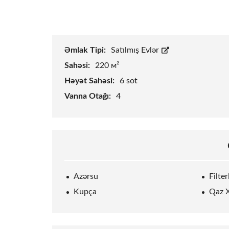
Əmlak Tipi:
Satılmış Evlər
Sahəsi:
220 м²
Həyət Sahəsi:
6
sot
Vanna Otağı:
4
Azərsu
Filte
Kupça
Qaz X