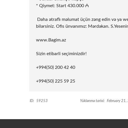
* Qiymet: Start 430.000 ₼
️ Daha ətraflı məlumat üçün zəng edin və ya w
bilərsiniz. Ofis ünvanımız: Mərdəkan. S.Yeseni
www.Bagim.az
Sizin etibarli seçiminizdir!
+994(50) 200 42 40
+994(50) 225 59 25
ID:
59253
Yüklənmə tarixi:
February 21,