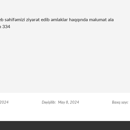
eb səhifəmizi ziyarət edib əmlaklar haqqında məlumat ala
n 334
 2024
Dəyişilib:
May 8, 2024
Baxış sayı: