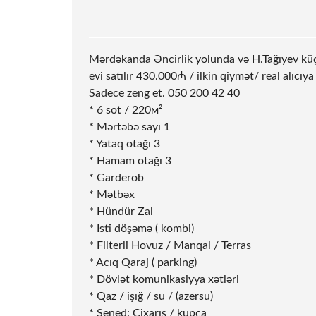
Mərdəkanda Əncirlik yolunda və H.Tağıyev küçə
evi satılır 430.000₼ / ilkin qiymət/ real alıcıya
Sadece zeng et. 050 200 42 40
* 6
sot
/ 220м²
* Mərtəbə sayı 1
* Yataq otağı 3
* Hamam otağı 3
* Garderob
* Mətbəx
* Hündür Zal
* Isti döşəmə ( kombi)
* Filterli Hovuz / Manqal / Terras
* Acıq Qaraj ( parking)
* Dövlət komunikasiyya xətləri
* Qaz / işığ / su / (azersu)
* Sened: Cixarış / kupça