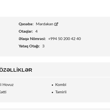
Qəsəbə:
Mərdəkan
Otaqlar:
4
Əlaqə Nömrəsi:
+994 50 200 42 40
Yataq Otağı:
3
ÖZƏLLIKLƏR
rli Hovuz
Kombi
ətti
Təmirli