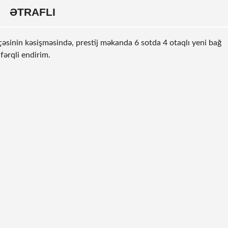
ƏTRAFLI
sinin kəsişməsində, prestij məkanda 6 sotda 4 otaqlı yeni bağ
 fərqli endirim.