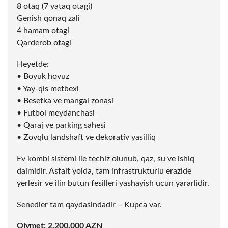
8 otaq (7 yataq otagi)
Genish qonaq zali
4 hamam otagi
Qarderob otagi
Heyetde:
• Boyuk hovuz
• Yay-qis metbexi
• Besetka ve mangal zonasi
• Futbol meydanchasi
• Qaraj ve parking sahesi
• Zovqlu landshaft ve dekorativ yasilliq
Ev kombi sistemi ile techiz olunub, qaz, su ve ishiq
daimidir. Asfalt yolda, tam infrastrukturlu erazide
yerlesir ve ilin butun fesilleri yashayish ucun yararlidir.
Senedler tam qaydasindadir – Kupca var.
Qiymet: 2.200.000 AZN