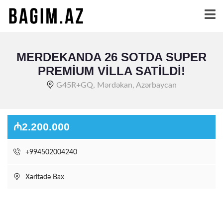
MERDEKANDA 26 SOTDA SUPER
PREMIUM VILLA SATILDI!
G45R+GQ, Mərdəkan, Azərbaycan
₼2.200.000
+994502004240
Xəritədə Bax