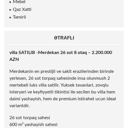
Mebel
Qaz Xətti
Təmirli
ƏTRAFLI
villa SATILIB -Merdekan 26
sot
8 otaq – 2.200.000
AZN
Merdekanin en prestijli ve sakit erazilerinden birinde
yerlesen, 26
sot
torpaq sahesinde insa olunmush 2
mertebeli luks villa satilir. Yuksek tavanlari, zovqlu
interyeri ve keyfiyyetli tikintisi ile secilen bu villa hem
daimi yashayish, hem de premium istirahet ucun ideal
variantdir.
26
sot
torpaq sahesi
600 m² yashayish sahesi