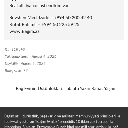
Real aliciya xususi endirim var.
Rovshen Mecidzade – +994 50 200 42 40
Rufat Rahimli – +994 50 225 59 25
www.Bagim.az
ID:
118340
Yüklənmə tarixi:
August 4, 2026
Dəyişilib:
August 5, 2026
Baxış sayı:
77
Bağ Evinin Üstünlükləri: Təbiətə Yaxın Rahat Yaşam
Bagim.az – dürüstlük, peşəkarlıq və müştəri məmnuniyyəti prinsipləri ilə
fəaliyyət göstərən “Bağım Əmlak” brendidir. 10 ildən çox təcrübə ilə
Mərdəkan, Şüvəlan, Buzovna və Bilgəh kimi prestijli ərazilərdə villa, bağ