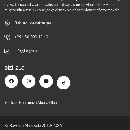
evi və torpaq sahələrinin satışında ixtisaslaşmışıq. Məqsədimiz – hər
müştərinin arzusunu reallığa çevirmək və etibarlı xidmət göstərməkdir.
Bakı şəh. Mərdəkan qəs.
+994 50 200 42 40
info@bagim.az
BIZI İZLƏ
YouTube Kanalımıza Abunə Olun
By Rovshan Majidzade 2013-2026