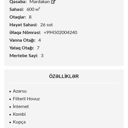
Qəsəbə:
Mərdəkan
Sahəsi:
600 м²
Otaqlar:
8
Həyət Sahəsi:
26
sot
Əlaqə Nömrəsi:
+994502004240
Vanna Otağı:
4
Yataq Otağı:
7
Mertebe Sayi:
3
ÖZƏLLIKLƏR
Azərsu
Filterli Hovuz
İnternet
Kombi
Kupça