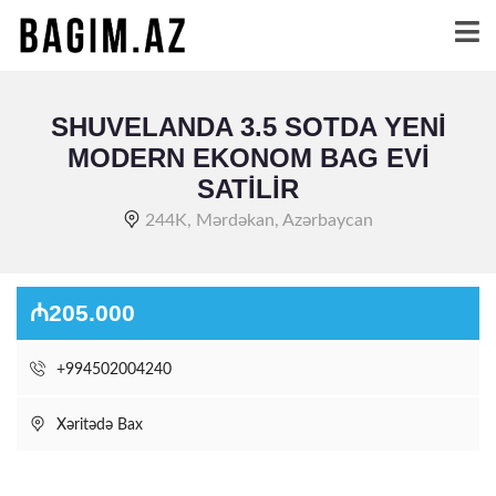
SHUVELANDA 3.5 SOTDA YENI
MODERN EKONOM BAG EVI
SATILIR
244K, Mərdəkan, Azərbaycan
₼205.000
+994502004240
Xəritədə Bax