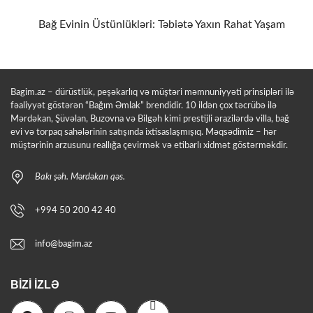
Bağ Evinin Üstünlükləri: Təbiətə Yaxın Rahat Yaşam
Bagim.az – dürüstlük, peşəkarlıq və müştəri məmnuniyyəti prinsipləri ilə
fəaliyyət göstərən “Bağım Əmlak” brendidir. 10 ildən çox təcrübə ilə
Mərdəkan, Şüvəlan, Buzovna və Bilgəh kimi prestijli ərazilərdə villa, bağ
evi və torpaq sahələrinin satışında ixtisaslaşmışıq. Məqsədimiz – hər
müştərinin arzusunu reallığa çevirmək və etibarlı xidmət göstərməkdir.
Bakı şəh. Mərdəkan qəs.
+994 50 200 42 40
info@bagim.az
BIZI İZLƏ