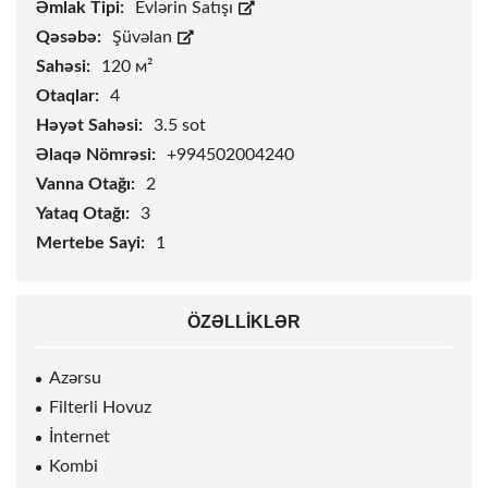
Əmlak Tipi:
Evlərin Satışı
Qəsəbə:
Şüvəlan
Sahəsi:
120 м²
Otaqlar:
4
Həyət Sahəsi:
3.5
sot
Əlaqə Nömrəsi:
+994502004240
Vanna Otağı:
2
Yataq Otağı:
3
Mertebe Sayi:
1
ÖZƏLLIKLƏR
Azərsu
Filterli Hovuz
İnternet
Kombi