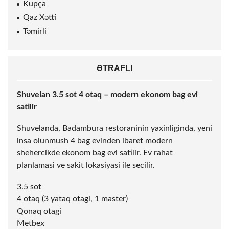
Kupça
Qaz Xətti
Təmirli
ƏTRAFLI
Shuvelan 3.5
sot
4 otaq – modern ekonom bag evi
satilir
Shuvelanda, Badambura restoraninin yaxinliginda, yeni
insa olunmush 4 bag evinden ibaret modern
shehercikde ekonom bag evi satilir. Ev rahat
planlamasi ve sakit lokasiyasi ile secilir.
3.5
sot
4 otaq (3 yataq otagi, 1 master)
Qonaq otagi
Metbex