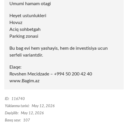
Umumi hamam otagi
Heyet ustunlukleri
Hovuz
Aciq sohbetgah
Parking zonasi
Bu bag evi hem yashayis, hem de investisiya ucun
serfeli variantdir.
Elaqe:
Rovshen Mecidzade – +994 50 200 42 40
www.Bagim.az
ID:
116740
Yüklənmə tarixi:
May 12, 2026
Dəyişilib:
May 12, 2026
Baxış sayı:
107