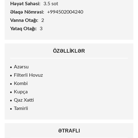
Həyət Sahəsi:
3.5
sot
Əlaqə Nömrəsi:
+994502004240
Vanna Otağı:
2
Yataq Otağı:
3
ÖZƏLLIKLƏR
Azərsu
Filterli Hovuz
Kombi
Kupça
Qaz Xətti
Təmirli
ƏTRAFLI