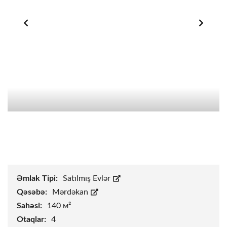
Əmlak Tipi:
Satılmış Evlər
Qəsəbə:
Mərdəkan
Sahəsi:
140 м²
Otaqlar:
4