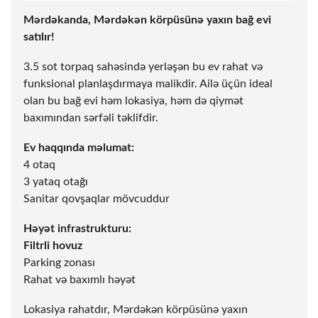
Mərdəkanda, Mərdəkən körpüsünə yaxın bağ evi
satılır!
3.5
sot
torpaq sahəsində yerləşən bu ev rahat və
funksional planlaşdırmaya malikdir. Ailə üçün ideal
olan bu bağ evi həm lokasiya, həm də qiymət
baxımından sərfəli təklifdir.
Ev haqqında məlumat:
4 otaq
3 yataq otağı
Sanitar qovşaqlar mövcuddur
Həyət infrastrukturu:
Filtrli hovuz
Parking zonası
Rahat və baxımlı həyət
Lokasiya rahatdır, Mərdəkən körpüsünə yaxın