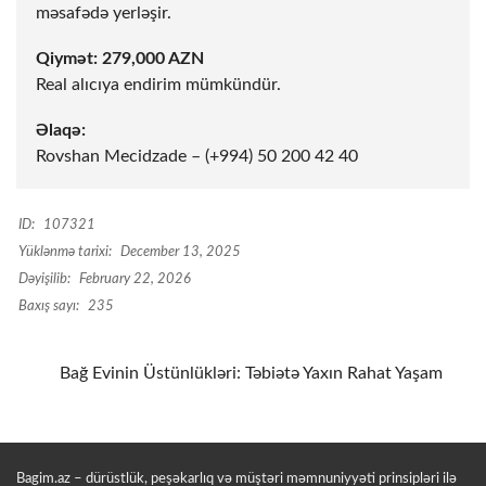
məsafədə yerləşir.
Qiymət: 279,000 AZN
Real alıcıya endirim mümkündür.
Əlaqə:
Rovshan Mecidzade – (+994) 50 200 42 40
ID:
107321
Yüklənmə tarixi:
December 13, 2025
Dəyişilib:
February 22, 2026
Baxış sayı:
235
Bağ Evinin Üstünlükləri: Təbiətə Yaxın Rahat Yaşam
Bagim.az – dürüstlük, peşəkarlıq və müştəri məmnuniyyəti prinsipləri ilə