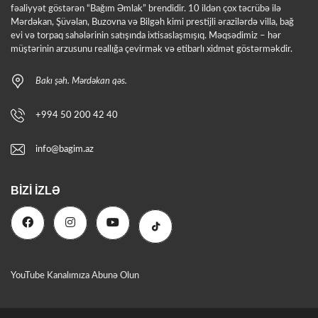
fəaliyyət göstərən “Bağım Əmlak” brendidir. 10 ildən çox təcrübə ilə
Mərdəkan, Şüvəlan, Buzovna və Bilgəh kimi prestijli ərazilərdə villa, bağ
evi və torpaq sahələrinin satışında ixtisaslaşmışıq. Məqsədimiz – hər
müştərinin arzusunu reallığa çevirmək və etibarlı xidmət göstərməkdir.
Bakı şəh. Mərdəkan qəs.
+994 50 200 42 40
info@bagim.az
BIZI İZLƏ
YouTube Kanalımıza Abunə Olun