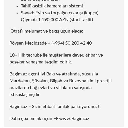
Təhlükəsizlik kameraları sistemi
Sənəd: Evin və torpağın çıxarışı (kupça)
Qiymət: 1.190.000 AZN (start təklif)
️ Ətraflı məlumat və baxış üçün əlaqə:
Rövşən Məcidzadə – (+994) 50 200 42 40
10+ illik təcrübə ilə müştərilərə dəyər, etibar və
peşəkar yanaşma təqdim edirik.
Bagim.az agentliyi Bakı və ətrafında, xüsusilə
Mərdəkan, Şüvəlan, Bilgəh və Buzovna kimi prestijli
ərazilərdə bağ evləri və villaların satışında
ixtisaslaşmışdır.
Bagim.az – Sizin etibarlı əmlak partnyorunuz!
Daha çox əmlak üçün →
www.Bagim.az