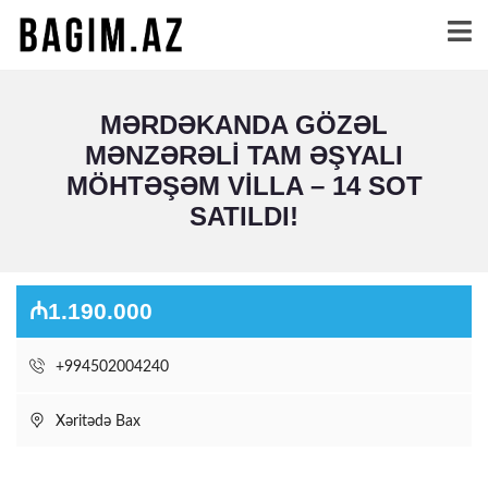
MƏRDƏKANDA GÖZƏL
MƏNZƏRƏLI TAM ƏŞYALI
MÖHTƏŞƏM VILLA – 14
SOT
SATILDI!
₼1.190.000
+994502004240
Xəritədə Bax