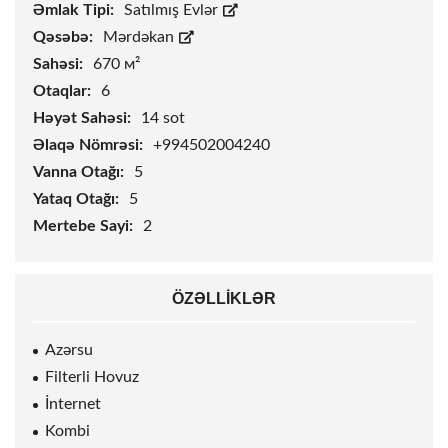
Əmlak Tipi:
Satılmış Evlər
Qəsəbə:
Mərdəkan
Sahəsi:
670 м²
Otaqlar:
6
Həyət Sahəsi:
14
sot
Əlaqə Nömrəsi:
+994502004240
Vanna Otağı:
5
Yataq Otağı:
5
Mertebe Sayi:
2
ÖZƏLLIKLƏR
Azərsu
Filterli Hovuz
İnternet
Kombi