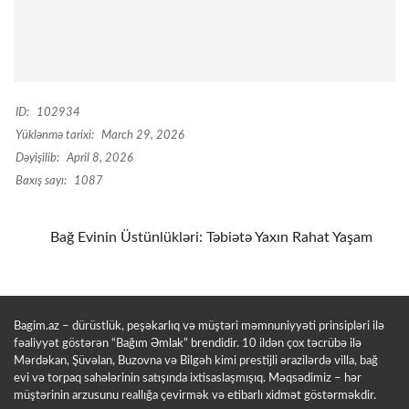
ID:
102934
Yüklənmə tarixi:
March 29, 2026
Dəyişilib:
April 8, 2026
Baxış sayı:
1087
Bağ Evinin Üstünlükləri: Təbiətə Yaxın Rahat Yaşam
Bagim.az – dürüstlük, peşəkarlıq və müştəri məmnuniyyəti prinsipləri ilə
fəaliyyət göstərən “Bağım Əmlak” brendidir. 10 ildən çox təcrübə ilə
Mərdəkan, Şüvəlan, Buzovna və Bilgəh kimi prestijli ərazilərdə villa, bağ
evi və torpaq sahələrinin satışında ixtisaslaşmışıq. Məqsədimiz – hər
müştərinin arzusunu reallığa çevirmək və etibarlı xidmət göstərməkdir.