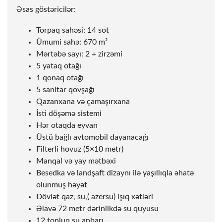
Əsas göstəricilər:
Torpaq sahəsi: 14
sot
Ümumi sahə: 670 m²
Mərtəbə sayı: 2 + zirzəmi
5 yataq otağı
1 qonaq otağı
5 sanitar qovşağı
Qazanxana və çamaşırxana
İsti döşəmə sistemi
Hər otaqda eyvan
Üstü bağlı avtomobil dayanacağı
Filterli hovuz (5×10 metr)
Manqal və yay mətbəxi
Besedka və landşaft dizaynı ilə yaşıllıqla əhatə
olunmuş həyət
Dövlət qaz, su,( azersu) işıq xətləri
Əlavə 72 metr dərinlikdə su quyusu
12 tonluq su anbarı