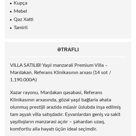
Kupça
Mebel
Qaz Xətti
Təmirli
ƏTRAFLI
VILLA SATILIB! Yaşıl mənzərəli Premium Villa –
Mərdəkan, Referans Klinikasının arxası (14
sot
/
1.190.000₼)
Xəzər rayonu, Mərdəkan qəsəbəsi, Referans
Klinikasının arxasında, gözəl yaşıl bağlarla əhatə
olunmuş prestijli ərazidə müasir üslubda inşa edilmiş
tam əşyalı villa satışdadır. Eyvanlardan geniş və sakit
yaşıllıqların mənzərəsi açılır – şəhərdən uzaq,
komfortlu ailə həyatı üçün ideal seçimdir.