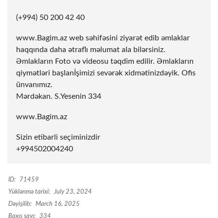
(+994) 50 200 42 40
www.Bagim.az web səhifəsini ziyarət edib əmlaklar
haqqında daha ətraflı məlumat ala bilərsiniz.
Əmlakların Foto və videosu təqdim edilir. Əmlakların
qiymətləri başlanİşimizi sevərək xidmətinizdəyik. Ofis
ünvanımız.
Mərdəkan. S.Yesenin 334
www.Bagim.az
Sizin etibarli seçiminizdir
+994502004240
ID:
71459
Yüklənmə tarixi:
July 23, 2024
Dəyişilib:
March 16, 2025
Baxış sayı:
334