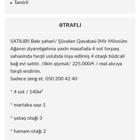
Təmirli
ƏTRAFLI
SATILIB!! Bakı şəhəri/ Şüvəlan Qəsəbəsi (Mir Mövsüm
Ağanın ziyaretgahına yaxin məsafədə 4
sot
torpaq
sahəsində fərqli uslubda inşa edilmiş 4 otaqlı büdcəli
bağ evi satılır. /ilkin qiymət/ 225.000₼ / real alıcıya
fərqli endirim.
Sadece zeng et. 050 200 42 40
* 4
sot
/ 140м²
* mərtəbə sayı 1
* yataq otağı 3
* hamam otağı 2