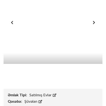
Əmlak Tipi:
Satılmış Evlər
Qəsəbə:
Şüvəlan