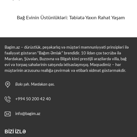
Bağ Evinin Üstünlükləri: Təbiətə Yaxın Rahat Yaşam
Bagim.az – dürüstlük, peşəkarlıq və müştəri məmnuniyyəti prinsipləri ilə
fəaliyyət göstərən “Bağım Əmlak” brendidir. 10 ildən çox təcrübə ilə
Mərdəkan, Şüvəlan, Buzovna və Bilgəh kimi prestijli ərazilərdə villa, bağ
evi və torpaq sahələrinin satışında ixtisaslaşmışıq. Məqsədimiz – hər
müştərinin arzusunu reallığa çevirmək və etibarlı xidmət göstərməkdir.
Bakı şəh. Mərdəkan qəs.
+994 50 200 42 40
info@bagim.az
BIZI İZLƏ