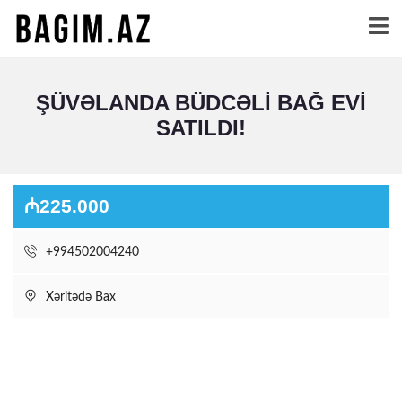
ŞÜVƏLANDA BÜDCƏLI BAĞ EVI
SATILDI!
₼225.000
+994502004240
Xəritədə Bax