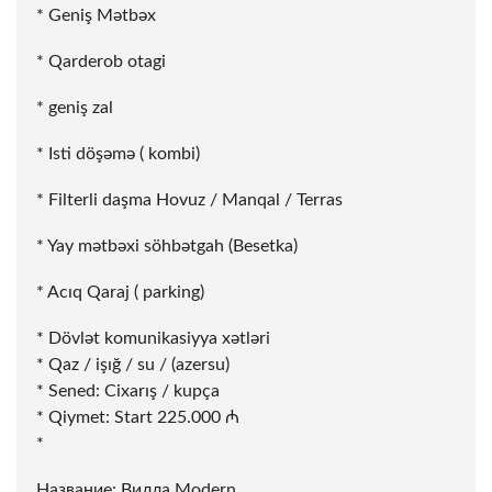
* Geniş Mətbəx
* Qarderob otagi
* geniş zal
* Isti döşəmə ( kombi)
* Filterli daşma Hovuz / Manqal / Terras
* Yay mətbəxi söhbətgah (Besetka)
* Acıq Qaraj ( parking)
* Dövlət komunikasiyya xətləri
* Qaz / işığ / su / (azersu)
* Sened: Cixarış / kupça
* Qiymet: Start 225.000 ₼
*
Название: Вилла Modern