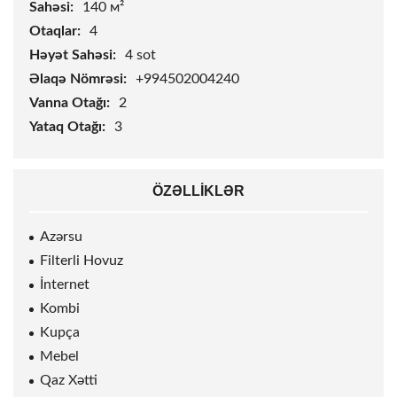
Sahəsi:
140 м²
Otaqlar:
4
Həyət Sahəsi:
4
sot
Əlaqə Nömrəsi:
+994502004240
Vanna Otağı:
2
Yataq Otağı:
3
ÖZƏLLIKLƏR
Azərsu
Filterli Hovuz
İnternet
Kombi
Kupça
Mebel
Qaz Xətti