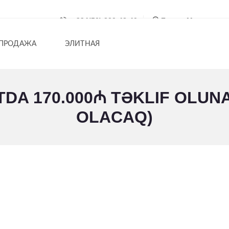
+994(50) 200-42-40
Баку г. Мардиаканс
ПРОДАЖА
ЭЛИТНАЯ
A 170.000₼ TƏKLIF OLUNA
OLACAQ)