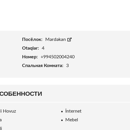
Посёлок:
Mərdəkan
Otaqlar:
4
Номер:
+994502004240
Спальная Комната:
3
СОБЕННОСТИ
rli Hovuz
İnternet
a
Mebel
li