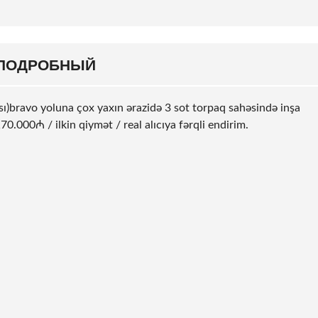
ПОДРОБНЫЙ
sı)bravo yoluna çox yaxın ərazidə 3
sot
torpaq sahəsində inşa
70.000₼ / ilkin qiymət / real alıcıya fərqli endirim.