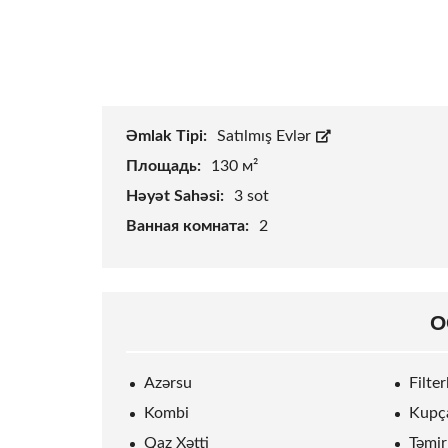
Əmlak Tipi:
Satılmış Evlər
Площадь:
130 м²
Həyət Sahəsi:
3
sot
Ванная комната:
2
О
Azərsu
Filte
Kombi
Kupç
Qaz Xətti
Təmir