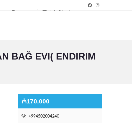
ии п. Есенин ул.
info@bagim.az
N BAĞ EVI( ENDIRIM
₼170.000
+994502004240