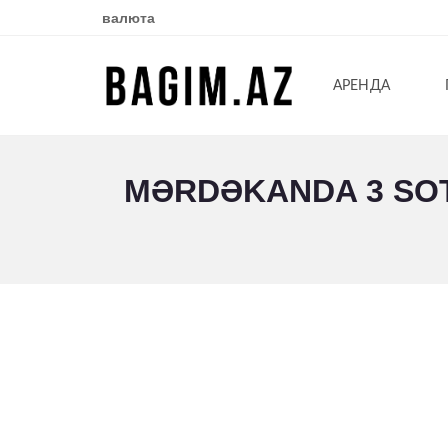
валюта
АРЕНДА
MƏRDƏKANDA 3 SOTD