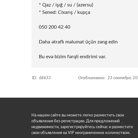
* Qaz / işığ / su / (azersu)
* Sened: Cixarış / kupça
050 200 42 40
Daha ətraflı məlumat üçün zəng edin
Bu evə bizim fərqli endirimi var.
ID:
68633
Опубликовано:
23 сентября, 2
На нашем сайте вы можете легко разместить свои
объявления без регистрации. Для предложений
недвижимости, зарегистрируйтесь сейчас и разместите
свои объявления на VIP неограниченное количеством.