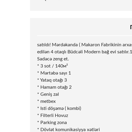
satıldı! Mərdəkanda ( Makaron Fabrikinin arxa
edilən 4 otaqlı Büdcəli Modern bağ evi satılır.1
Sadəcə zeng et.
* 3
sot
/ 140м²
* Mərtəbə sayı 1
* Yataq otağı 3
* Hamam otağı 2
* Geniş zal
* metbex
* Isti döşəmə ( kombi)
* Filterli Hovuz
* Parking zona
* Dövlət komunikasiyya xətləri