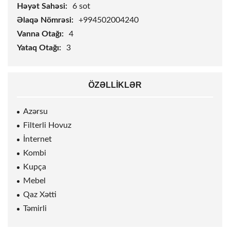
Həyət Sahəsi:
6
sot
Əlaqə Nömrəsi:
+994502004240
Vanna Otağı:
4
Yataq Otağı:
3
ÖZƏLLIKLƏR
Azərsu
Filterli Hovuz
İnternet
Kombi
Kupça
Mebel
Qaz Xətti
Təmirli