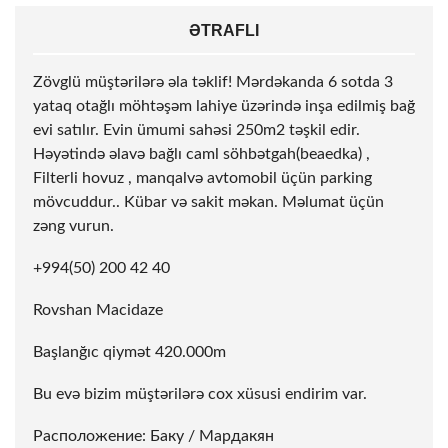
ƏTRAFLI
Zövglü müştərilərə əla təklif! Mərdəkanda 6 sotda 3
yataq otağlı möhtəşəm lahiye üzərində inşa edilmiş bağ
evi satılır. Evin ümumi sahəsi 250m2 təşkil edir.
Həyətində əlavə bağlı caml söhbətgah(beaedka) ,
Filterli hovuz , manqalvə avtomobil üçün parking
mövcuddur.. Kübar və sakit məkan. Məlumat üçün
zəng vurun.
+994(50) 200 42 40
Rovshan Macidaze
Başlanğıc qiymət 420.000m
Bu evə bizim müştərilərə cox xüsusi endirim var.
Расположение: Баку / Мардакян