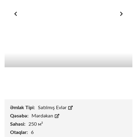
Əmlak Tipi:
Satılmış Evlər
Qəsəbə:
Mərdəkan
Sahəsi:
250 м²
Otaqlar:
6