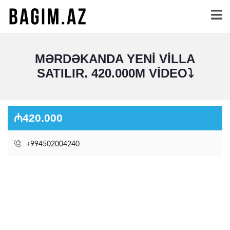
MƏRDƏKANDA YENI VILLA
SATILIR. 420.000M VIDEO⤵️
₼420.000
+994502004240