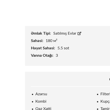
Əmlak Tipi:
Satılmış Evlər
Sahəsi:
180 м²
Həyət Sahəsi:
5.5
sot
Vanna Otağı:
3
Azərsu
Filte
Kombi
Kupç
Qaz Xətti
Təmir