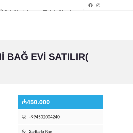
Bakı/Mərdəkan
info@bagim.az
BAĞ EVI SATILIR(
₼450.000
+994502004240
Xəritədə Bax