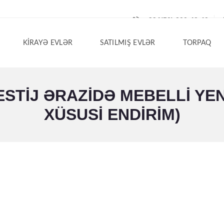
+994(50) 200-42-40
KIRAYƏ EVLƏR
SATILMIŞ EVLƏR
TORPAQ
TIJ ƏRAZIDƏ MEBELLI YENI 
XÜSUSI ENDIRIM)