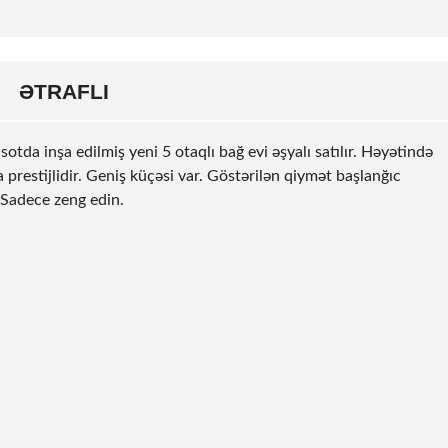
ƏTRAFLI
otda inşa edilmiş yeni 5 otaqlı bağ evi əşyalı satılır. Həyətində
restijlidir. Geniş küçəsi var. Göstərilən qiymət başlanğıc
. Sadece zeng edin.