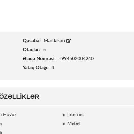
Qəsəbə:
Mərdəkan
Otaqlar:
5
Əlaqə Nömrəsi:
+994502004240
Yataq Otağı:
4
ÖZƏLLIKLƏR
rli Hovuz
İnternet
a
Mebel
li