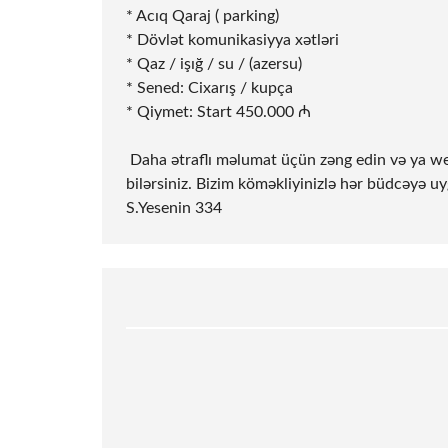
* Acıq Qaraj ( parking)
* Dövlət komunikasiyya xətləri
* Qaz / işığ / su / (azersu)
* Sened: Cixarış / kupça
* Qiymet: Start 450.000 ₼
️ Daha ətraflı məlumat üçün zəng edin və ya w
bilərsiniz. Bizim köməkliyinizlə hər büdcəyə uy
S.Yesenin 334