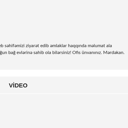
eb səhifəmizi ziyarət edib əmlaklar haqqında məlumat ala
ğun bağ evlərinə sahib ola bilərsiniz! Ofis ünvanınız. Mərdəkan.
VIDEO