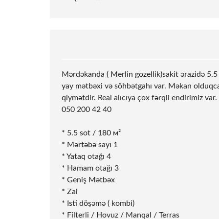
Mərdəkanda ( Merlin gozellik)sakit ərazidə 5.5 s
yay mətbəxi və söhbətgahı var. Məkan olduqca p
qiymətdir. Real alıcıya çox fərqli endirimiz var
050 200 42 40
* 5.5
sot
/ 180 м²
* Mərtəbə sayı 1
* Yataq otağı 4
* Hamam otağı 3
* Geniş Mətbəx
* Zal
* Isti döşəmə ( kombi)
* Filterli / Hovuz / Manqal / Terras