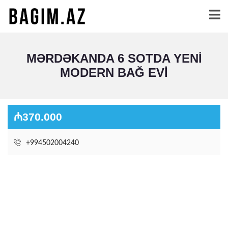
MƏRDƏKANDA 6 SOTDA YENI
MODERN BAĞ EVI
₼370.000
+994502004240