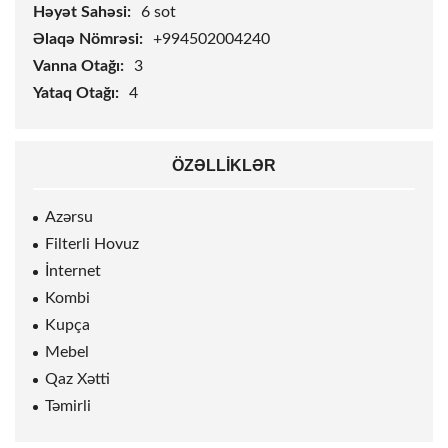
Həyət Sahəsi:
6
sot
Əlaqə Nömrəsi:
+994502004240
Vanna Otağı:
3
Yataq Otağı:
4
ÖZƏLLIKLƏR
Azərsu
Filterli Hovuz
İnternet
Kombi
Kupça
Mebel
Qaz Xətti
Təmirli