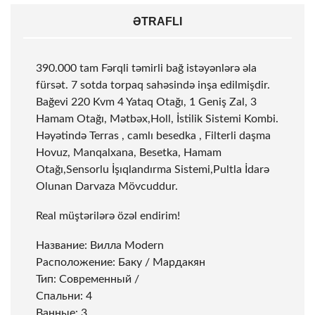
ƏTRAFLI
390.000 tam Fərqli təmirli bağ istəyənlərə əla
fürsət. 7 sotda torpaq sahəsində inşa edilmişdir.
Bağevi 220 Kvm 4 Yataq Otağı, 1 Geniş Zal, 3
Hamam Otağı, Mətbəx,Holl, İstilik Sistemi Kombi.
Həyətində Terras , camlı besedka , Filterli daşma
Hovuz, Manqalxana, Besetka, Hamam
Otağı,Sensorlu İşıqlandırma Sistemi,Pultla İdarə
Olunan Darvaza Mövcuddur.
Real müştərilərə özəl endirim!
Название: Вилла Modern
Расположение: Баку / Мардакян
Тип: Современный /
Спальни: 4
Ванные: 3