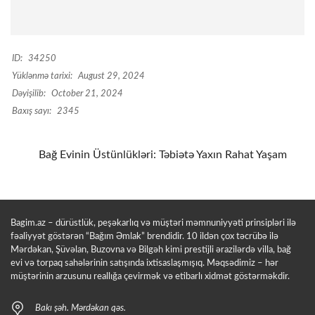
ID:
34250
Yüklənmə tarixi:
August 29, 2024
Dəyişilib:
October 21, 2024
Baxış sayı:
2345
Bağ Evinin Üstünlükləri: Təbiətə Yaxın Rahat Yaşam
Bagim.az – dürüstlük, peşəkarlıq və müştəri məmnuniyyəti prinsipləri ilə
fəaliyyət göstərən “Bağım Əmlak” brendidir. 10 ildən çox təcrübə ilə
Mərdəkan, Şüvəlan, Buzovna və Bilgəh kimi prestijli ərazilərdə villa, bağ
evi və torpaq sahələrinin satışında ixtisaslaşmışıq. Məqsədimiz – hər
müştərinin arzusunu reallığa çevirmək və etibarlı xidmət göstərməkdir.
Bakı şəh. Mərdəkan qəs.