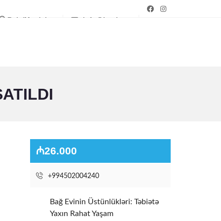
Bakı/Mərdəkan
info@bagim.az
ATILDI
₼26.000
+994502004240
Bağ Evinin Üstünlükləri: Təbiətə
Yaxın Rahat Yaşam