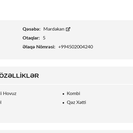
Qəsəbə:
Mərdəkan
Otaqlar:
5
Əlaqə Nömrəsi:
+994502004240
ÖZƏLLIKLƏR
rli Hovuz
Kombi
l
Qaz Xətti