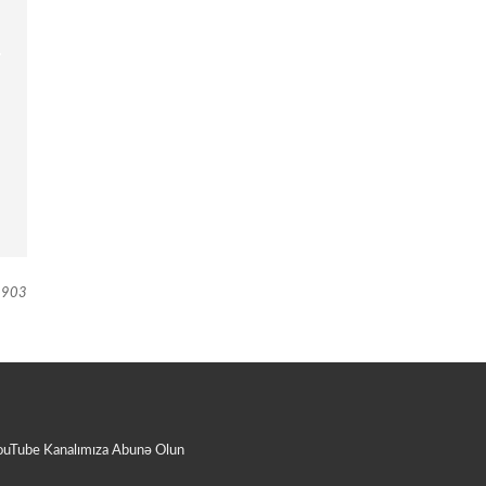
903
ouTube Kanalımıza Abunə Olun