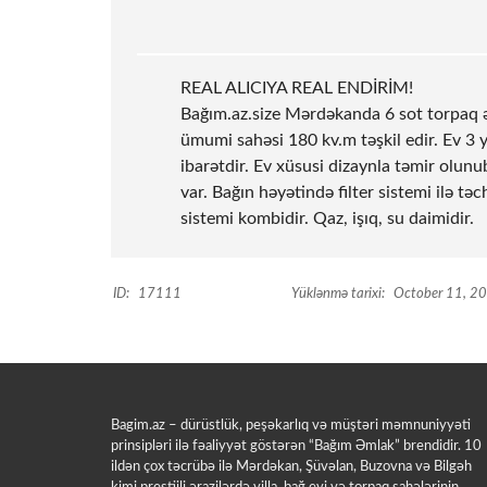
REAL ALICIYA REAL ENDİRİM!
Bağım.az.size Mərdəkanda 6
sot
torpaq ə
ümumi sahəsi 180 kv.m təşkil edir. Ev 
ibarətdir. Ev xüsusi dizaynla təmir olu
var. Bağın həyətində filter sistemi ilə 
sistemi kombidir. Qaz, işıq, su daimidir.
ID:
17111
Yüklənmə tarixi:
October 11, 2
Bagim.az – dürüstlük, peşəkarlıq və müştəri məmnuniyyəti
prinsipləri ilə fəaliyyət göstərən “Bağım Əmlak” brendidir. 10
ildən çox təcrübə ilə Mərdəkan, Şüvəlan, Buzovna və Bilgəh