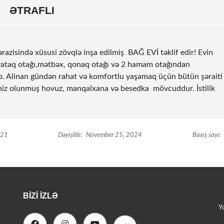
ƏTRAFLI
razisində xüsusi zövqlə inşa edilmiş BAĞ EVİ təklif edir! Evin
3 yataq otağı,mətbəx, qonaq otağı və 2 hamam otağından
nub. Alinan gündən rahat və komfortlu yaşamaq üçün bütün şəraiti
təchiz olunmuş hovuz, manqalxana və besedka mövcuddur. İstilik
021
Dəyişilib:
November 25, 2024
Baxış sayı:
BIZI İZLƏ
Y