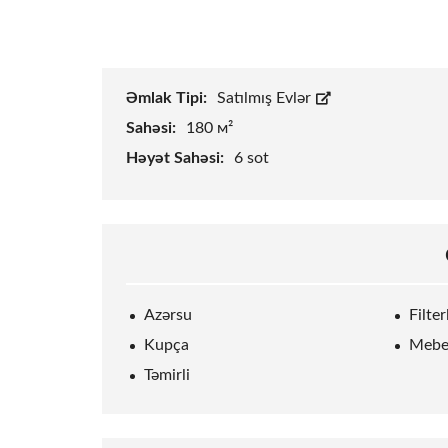
Əmlak Tipi:
Satılmış Evlər
Sahəsi:
180 м²
Həyət Sahəsi:
6
sot
Azərsu
Filte
Kupça
Mebe
Təmirli