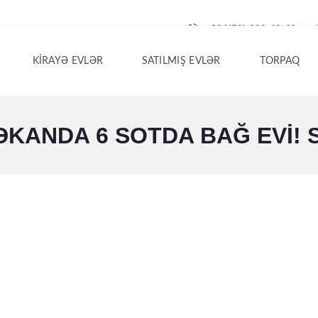
+994(50) 200-42-40
KIRAYƏ EVLƏR
SATILMIŞ EVLƏR
TORPAQ
KANDA 6 SOTDA BAĞ EVI! S