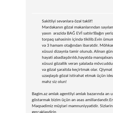
Sakitliyi sevənlərə özəl təklif!
Mərdəkanın gözəl məkanlarından sayılan
yaxın ərazidə BAĞ EVİ satılır!Bağın yerlə
torpaq sahəsinin içində tikilib.Evin ümum
və 3 hamam otağından ibarətdir. Möhkəm t
xüsusi dizaynla təmir olunub. Alinan gü
həyəti abadlaşdırılıb,həyətdə manqalxana
xüsusi gözəllik verən şəlalədə mövcuddur.
və gözəl şəraitdə keçirtmək olar. Qiymət 
uzaqlaşıb gözəl istirahət etmək üçün ide
məhz siz olun!
Bagim.az əmlak agentliyi əmlak bazarında ən un
göstərmək bizim üçün ən əsas amillərdəndir.Em
Məqsədimiz müştəri məmnuniyyətidir. Sizlərin e
gerçəkləşdirin