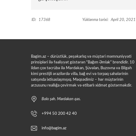
ID:
17368
Yüklənmə tarixi:
April 20, 2021
Bagim.az – dürüstlük, peşəkarlıq və müştəri məmnuniyyəti
prinsipləri ilə fəaliyyət göstərən “Bağım Əmlak” brendidir. 10
ildən çox təcrübə ilə Mərdəkan, Şüvəlan, Buzovna və Bilgəh
kimi prestijli ərazilərdə villa, bağ evi və torpaq sahələrinin
satışında ixtisaslaşmışıq. Məqsədimiz – hər müştərinin
arzusunu reallığa çevirmək və etibarlı xidmət göstərməkdir.
Bakı şəh. Mərdəkan qəs.
+994 50 200 42 40
info@bagim.az