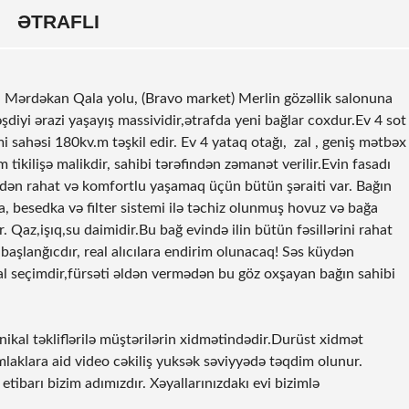
ƏTRAFLI
 Mərdəkan Qala yolu, (Bravo market) Merlin gözəllik salonuna
şdiyi ərazi yaşayış massividir,ətrafda yeni bağlar coxdur.Ev 4
sot
i sahəsi 180kv.m təşkil edir. Ev 4 yataq otağı, zal , geniş mətbəx
ikilişə malikdir, sahibi tərəfindən zəmanət verilir.Evin fasadı
ndən rahat və komfortlu yaşamaq üçün bütün şəraiti var. Bağın
, besedka və filter sistemi ilə təchiz olunmuş hovuz və bağa
 Qaz,işıq,su daimidir.Bu bağ evində ilin bütün fəsillərini rahat
başlanğıcdır, real alıcılara endirim olunacaq! Səs küydən
al seçimdir,fürsəti əldən vermədən bu göz oxşayan bağın sahibi
ikal təkliflərilə müştərilərin xidmətindədir.Durüst xidmət
laklara aid video cəkiliş yuksək səviyyədə təqdim olunur.
tibarı bizim adımızdır. Xəyallarınızdakı evi bizimlə