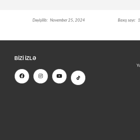
Dəyişilib:
November 25, 2024
Baxış sayı:
1
BIZI İZLƏ
Y