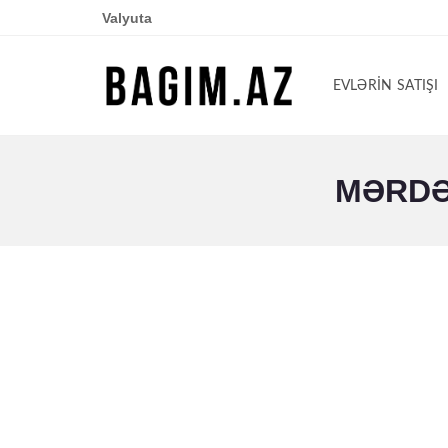
Valyuta
EVLƏRIN SATIŞI
MƏRDƏK