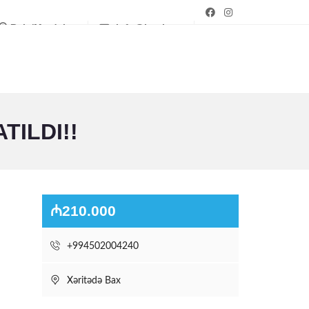
Bakı/Mərdəkan
info@bagim.az
TILDI!!
₼210.000
+994502004240
Xəritədə Bax