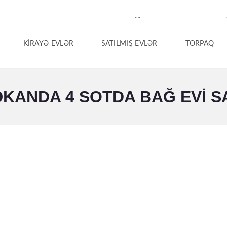
+994(50) 200-42-40
KIRAYƏ EVLƏR
SATILMIŞ EVLƏR
TORPAQ
ANDA 4 SOTDA BAĞ EVI SA