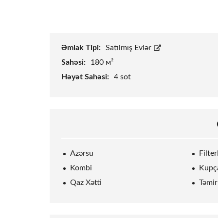
Əmlak Tipi:
Satılmış Evlər
Sahəsi:
180 м²
Həyət Sahəsi:
4
sot
Azərsu
Filte
Kombi
Kupç
Qaz Xətti
Təmir