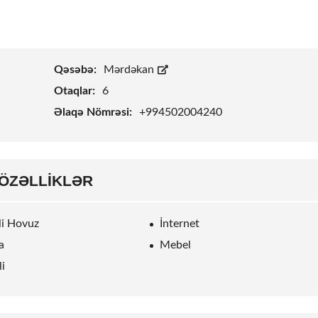
Qəsəbə:
Mərdəkan
Otaqlar:
6
Əlaqə Nömrəsi:
+994502004240
ÖZƏLLIKLƏR
rli Hovuz
İnternet
a
Mebel
li