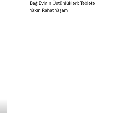
Bağ Evinin Üstünlükləri: Təbiətə
Yaxın Rahat Yaşam