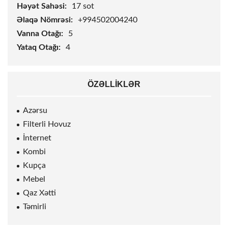
Həyət Sahəsi:
17
sot
Əlaqə Nömrəsi:
+994502004240
Vanna Otağı:
5
Yataq Otağı:
4
ÖZƏLLIKLƏR
Azərsu
Filterli Hovuz
İnternet
Kombi
Kupça
Mebel
Qaz Xətti
Təmirli