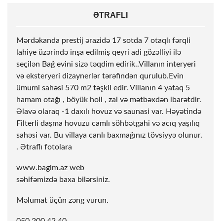
ƏTRAFLI
Mərdəkanda prestij ərazidə 17 sotda 7 otaqlı fərqli
lahiye üzərində inşa edilmiş qeyri adi gözəlliyi ilə
seçilən Bağ evini sizə təqdim edirik..Villanın interyeri
və eksteryeri dizaynerlər tərəfindən qurulub.Evin
ümumi sahəsi 570 m2 təşkil edir. Villanın 4 yataq 5
hamam otağı , böyük holl , zal və mətbəxdən ibarətdir.
Əlavə olaraq -1 daxılı hovuz və saunasi var. Həyətində
Filterli daşma hovuzu camlı söhbətgahi və acıq yaşılıq
sahəsi var. Bu villaya canlı baxmağınız tövsiyyə olunur.
. Ətraflı fotolara
www.bagim.az web
səhifəmizdə baxa bilərsiniz.
Məlumat üçün zəng vurun.