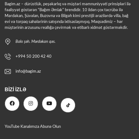
Bagim.az – dürüstlük, peşəkarlıq və müştəri məmnuniyyəti prinsipləri ilə
fəaliyyət göstərən “Bağım Əmlak” brendidir. 10 ildən çox təcrübə ilə
Mərdəkan, Şüvəlan, Buzovna və Bilgəh kimi prestijli ərazilərdə villa, bağ
evi və torpaq sahələrinin satışında ixtisaslaşmışıq. Məqsədimiz – hər
müştərinin arzusunu reallığa çevirmək və etibarlı xidmət göstərməkdir.
Bakı şəh. Mərdəkan qəs.
+994 50 200 42 40
info@bagim.az
BIZI İZLƏ
YouTube Kanalımıza Abunə Olun