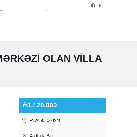
Bakı/Mərdəkan
info@bagim.az
ƏRKƏZI OLAN VILLA
₼1.120.000
+994502004240
Xəritədə Bax