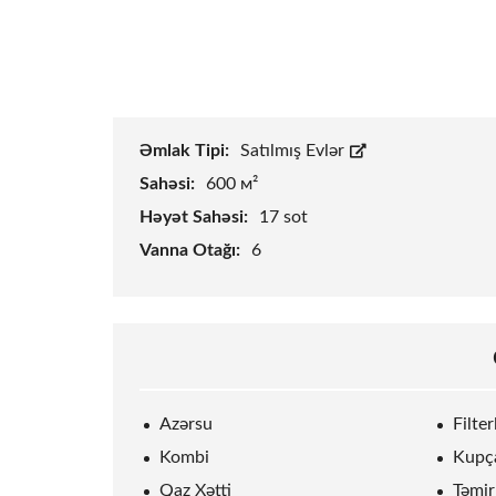
Əmlak Tipi:
Satılmış Evlər
Sahəsi:
600 м²
Həyət Sahəsi:
17
sot
Vanna Otağı:
6
Azərsu
Filte
Kombi
Kupç
Qaz Xətti
Təmir