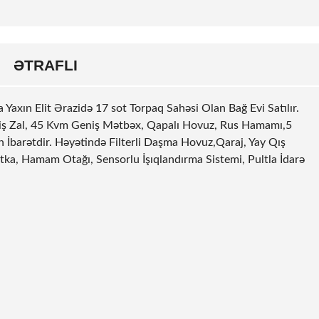
ƏTRAFLI
Yaxın Elit Ərazidə 17
sot
Torpaq Sahəsi Olan Bağ Evi Satılır.
iş Zal, 45 Kvm Geniş Mətbəx, Qapalı Hovuz, Rus Hamamı,5
 İbarətdir. Həyətində Filterli Daşma Hovuz,Qaraj, Yay Qış
ka, Hamam Otağı, Sensorlu İşıqlandırma Sistemi, Pultla İdarə