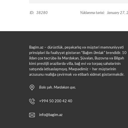
ID:
38280
Yüklənmə tarixi:
January 27,
Bagim.az – dürüstlük, peşəkarlıq və müştəri məmnuniyyəti
prinsipləri ilə fəaliyyət göstərən “Bağım Əmlak” brendidir. 10
ildən çox təcrübə ilə Mərdəkan, Şüvəlan, Buzovna və Bilgəh
kimi prestijli ərazilərdə villa, bağ evi və torpaq sahələrinin
satışında ixtisaslaşmışıq. Məqsədimiz – hər müştərinin
arzusunu reallığa çevirmək və etibarlı xidmət göstərməkdir.
Bakı şəh. Mərdəkan qəs.
+994 50 200 42 40
info@bagim.az