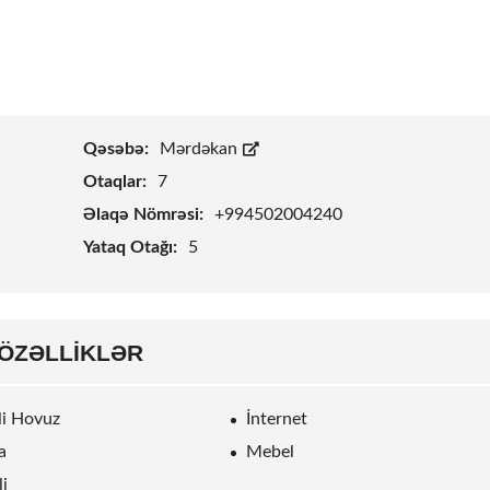
Qəsəbə:
Mərdəkan
Otaqlar:
7
Əlaqə Nömrəsi:
+994502004240
Yataq Otağı:
5
ÖZƏLLIKLƏR
rli Hovuz
İnternet
a
Mebel
li