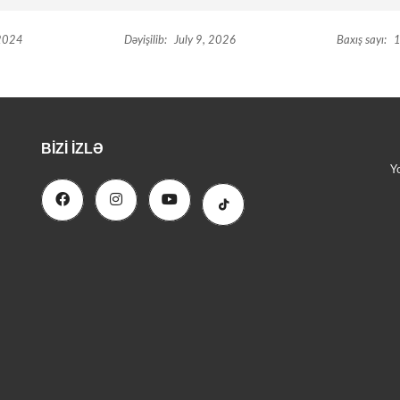
 2024
Dəyişilib:
July 9, 2026
Baxış sayı:
1
BIZI İZLƏ
Y