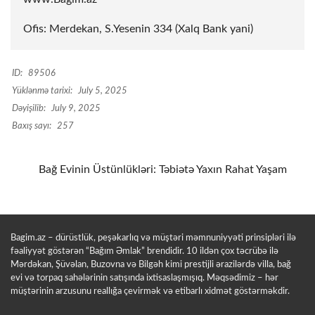
Ofis: Merdekan, S.Yesenin 334 (Xalq Bank yani)
ID:
89506
Yüklənmə tarixi:
July 5, 2025
Dəyişilib:
July 9, 2025
Baxış sayı:
257
Bağ Evinin Üstünlükləri: Təbiətə Yaxın Rahat Yaşam
Bagim.az – dürüstlük, peşəkarlıq və müştəri məmnuniyyəti prinsipləri ilə
fəaliyyət göstərən “Bağım Əmlak” brendidir. 10 ildən çox təcrübə ilə
Mərdəkan, Şüvəlan, Buzovna və Bilgəh kimi prestijli ərazilərdə villa, bağ
evi və torpaq sahələrinin satışında ixtisaslaşmışıq. Məqsədimiz – hər
müştərinin arzusunu reallığa çevirmək və etibarlı xidmət göstərməkdir.