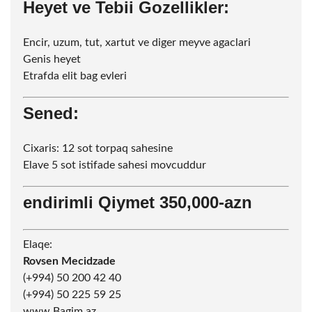
Heyet ve Tebii Gozellikler:
Encir, uzum, tut, xartut ve diger meyve agaclari
Genis heyet
Etrafda elit bag evleri
Sened:
Cixaris: 12
sot
torpaq sahesine
Elave 5
sot
istifade sahesi movcuddur
endirimli Qiymet 350,000-azn
Elaqe:
Rovsen Mecidzade
(+994) 50 200 42 40
(+994) 50 225 59 25
www.Bagim.az