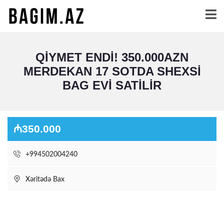
QIYMET ENDI! 350.000AZN
MERDEKAN 17 SOTDA SHEXSI
BAG EVI SATILIR
₼350.000
+994502004240
Xəritədə Bax