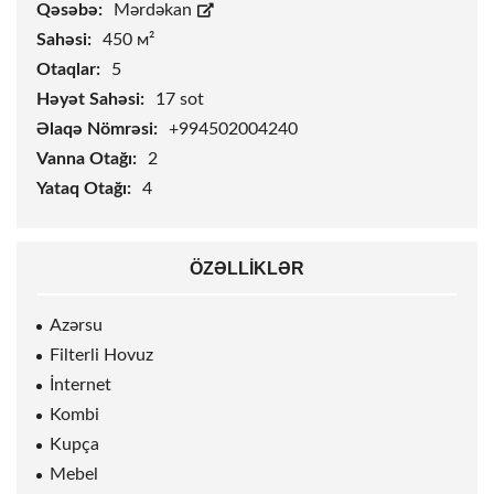
Qəsəbə:
Mərdəkan
Sahəsi:
450 м²
Otaqlar:
5
Həyət Sahəsi:
17
sot
Əlaqə Nömrəsi:
+994502004240
Vanna Otağı:
2
Yataq Otağı:
4
ÖZƏLLIKLƏR
Azərsu
Filterli Hovuz
İnternet
Kombi
Kupça
Mebel