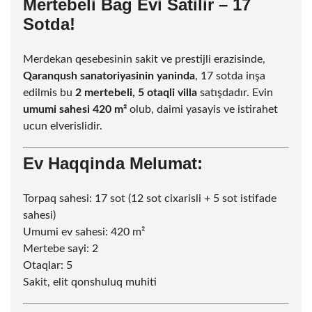
Mertebeli Bag Evi Satilir – 17
Sotda!
Merdekan qesebesinin sakit ve prestijli erazisinde,
Qaranqush sanatoriyasinin yaninda
, 17 sotda inşa
edilmis bu
2 mertebeli, 5 otaqli villa
satışdadır. Evin
umumi sahesi 420 m²
olub, daimi yasayis ve istirahet
ucun elverislidir.
Ev Haqqinda Melumat:
Torpaq sahesi: 17
sot
(12
sot
cixarisli + 5
sot
istifade
sahesi)
Umumi ev sahesi: 420 m²
Mertebe sayi: 2
Otaqlar: 5
Sakit, elit qonshuluq muhiti