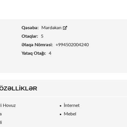
Qəsəbə:
Mərdəkan
Otaqlar:
5
Əlaqə Nömrəsi:
+994502004240
Yataq Otağı:
4
ÖZƏLLIKLƏR
rli Hovuz
İnternet
a
Mebel
li