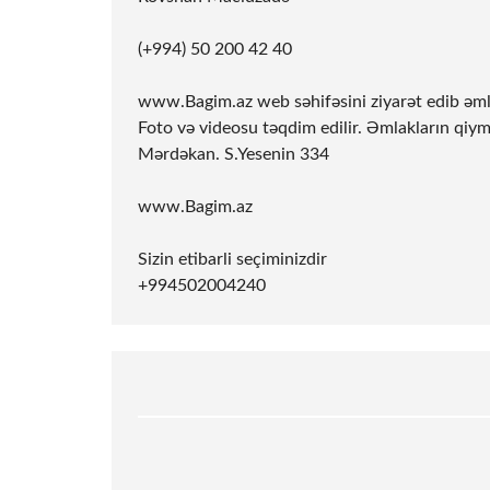
(+994) 50 200 42 40
www.Bagim.az web səhifəsini ziyarət edib əmla
Foto və videosu təqdim edilir. Əmlakların qiym
Mərdəkan. S.Yesenin 334
www.Bagim.az
Sizin etibarli seçiminizdir
+994502004240