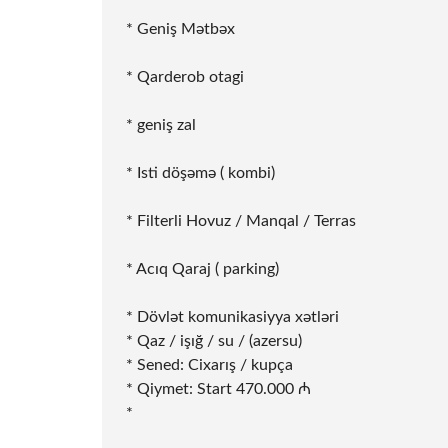
* Geniş Mətbəx
* Qarderob otagi
* geniş zal
* Isti döşəmə ( kombi)
* Filterli Hovuz / Manqal / Terras
* Acıq Qaraj ( parking)
* Dövlət komunikasiyya xətləri
* Qaz / işığ / su / (azersu)
* Sened: Cixarış / kupça
* Qiymet: Start 470.000 ₼
*