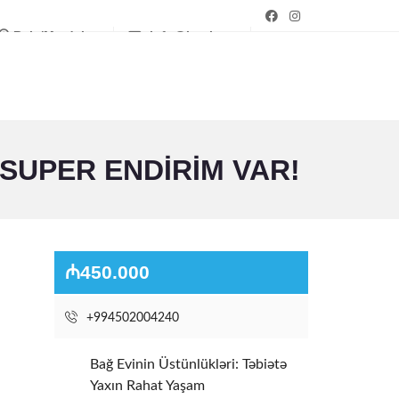
Bakı/Mərdəkan
info@bagim.az
SUPER ENDIRIM VAR!
₼450.000
+994502004240
Bağ Evinin Üstünlükləri: Təbiətə
Yaxın Rahat Yaşam