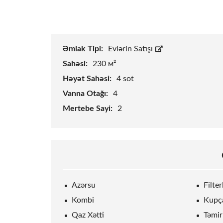
Əmlak Tipi:
Evlərin Satışı
Sahəsi:
230 м²
Həyət Sahəsi:
4
sot
Vanna Otağı:
4
Mertebe Sayi:
2
Azərsu
Filte
Kombi
Kupç
Qaz Xətti
Təmir