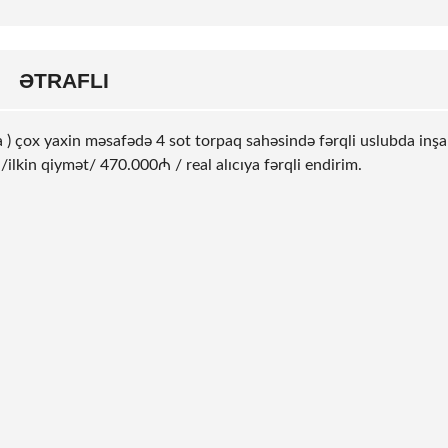
ƏTRAFLI
a ) çox yaxin məsafədə 4
sot
torpaq sahəsində fərqli uslubda inşa
 /ilkin qiymət/ 470.000₼ / real alıcıya fərqli endirim.