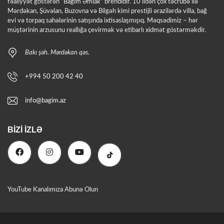
fəaliyyət göstərən “Bağım Əmlak” brendidir. 10 ildən çox təcrübə ilə
Mərdəkan, Şüvəlan, Buzovna və Bilgəh kimi prestijli ərazilərdə villa, bağ
evi və torpaq sahələrinin satışında ixtisaslaşmışıq. Məqsədimiz – hər
müştərinin arzusunu reallığa çevirmək və etibarlı xidmət göstərməkdir.
Bakı şəh. Mərdəkan qəs.
+994 50 200 42 40
info@bagim.az
BIZI İZLƏ
YouTube Kanalımıza Abunə Olun