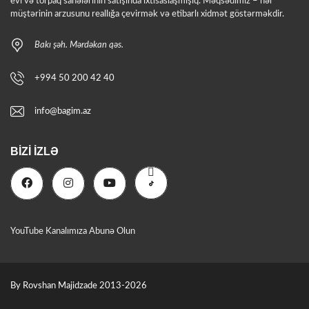
evi və torpaq sahələrinin satışında ixtisaslaşmışıq. Məqsədimiz – hər
müştərinin arzusunu reallığa çevirmək və etibarlı xidmət göstərməkdir.
Bakı şəh. Mərdəkan qəs.
+994 50 200 42 40
info@bagim.az
BIZI İZLƏ
YouTube Kanalımıza Abunə Olun
By Rovshan Majidzade 2013-2026