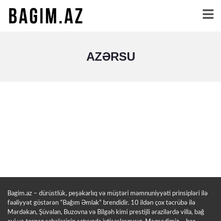
AZƏRSU
Bagim.az – dürüstlük, peşəkarlıq və müştəri məmnuniyyəti prinsipləri ilə
fəaliyyət göstərən “Bağım Əmlak” brendidir. 10 ildən çox təcrübə ilə
Mərdəkan, Şüvəlan, Buzovna və Bilgəh kimi prestijli ərazilərdə villa, bağ