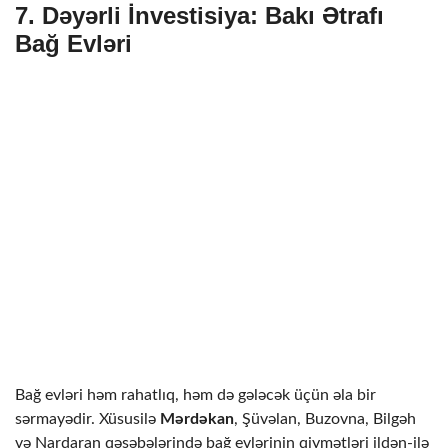
7.
Dəyərli İnvestisiya
:
Bakı Ətrafı
Bağ Evləri
Bağ evləri həm rahatlıq, həm də gələcək üçün əla bir
sərmayədir. Xüsusilə
Mərdəkan
, Şüvəlan, Buzovna, Bilgəh
və Nardaran qəsəbələrində bağ evlərinin qiymətləri ildən-ilə