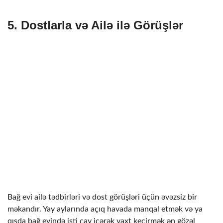
5.
Dostlarla və Ailə ilə Görüşlər
Bağ evi ailə tədbirləri və dost görüşləri üçün əvəzsiz bir
məkandır. Yay aylarında açıq havada manqal etmək və ya
qışda bağ evində isti çay içərək vaxt keçirmək ən gözəl