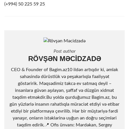
(+994) 50 225 59 25
Post author
RÖVŞƏN MƏCIDZADƏ
CEO & Founder of Bagim.az10 ildən artıqdır ki, əmlak
sahəsində dürüstlük və peşəkarlıqla fəaliyyət
göstəririk. Məqsədimiz təkcə ev satmaq deyil –
insanlara güvən aşılayan, şəffaf və düzgün xidmət
təqdim etməkdir.Bu yolda qurduğumuz Bagim.az, bu
gün yüzlərlə insanın rahatlıqla müraciət etdiyi və etibar
etdiyi bir platformaya çevrilib. Hər bir müştəriyə fərdi
yanaşır, onların istəklərinə uyğun ən doğru seçimləri
təqdim edirik.📍 Ofis ünvanı: Mərdəkan, Sergey