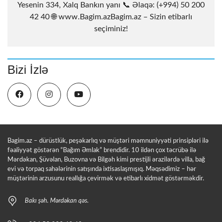
Yesenin 334, Xalq Bankın yanı 📞 Əlaqə: (+994) 50 200
42 40 🌐 www.Bagim.azBagim.az – Sizin etibarlı
seçiminiz!
Bizi İzlə
Bagim.az – dürüstlük, peşəkarlıq və müştəri məmnuniyyəti prinsipləri ilə
fəaliyyət göstərən “Bağım Əmlak” brendidir. 10 ildən çox təcrübə ilə
Mərdəkan, Şüvəlan, Buzovna və Bilgəh kimi prestijli ərazilərdə villa, bağ
evi və torpaq sahələrinin satışında ixtisaslaşmışıq. Məqsədimiz – hər
müştərinin arzusunu reallığa çevirmək və etibarlı xidmət göstərməkdir.
Bakı şəh. Mərdəkan qəs.