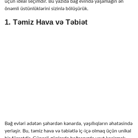
üçün ideal seçimdir. Bu yazıda bağ evində yaşamağın ən
önəmli üstünlüklərini sizinlə bölüşürük.
1.
Təmiz Hava və Təbiət
Bağ evləri adətən şəhərdən kənarda, yaşıllıqların əhatəsində
yerləşir. Bu, təmiz hava və təbiətlə iç-içə olmaq üçün unikal