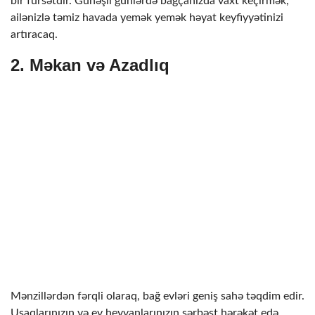
bir fürsətdir. Günəşli günlərdə bağçanızda vaxt keçirmək,
ailənizlə təmiz havada yemək yemək həyat keyfiyyətinizi
artıracaq.
2.
Məkan və Azadlıq
Mənzillərdən fərqli olaraq, bağ evləri geniş sahə təqdim edir.
Uşaqlarınızın və ev heyvanlarınızın sərbəst hərəkət edə