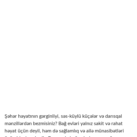
Şəhər həyatının gərginliyi, səs-küylü küçələr və darısqal
mənzillərdən bezmisiniz? Bağ evləri yalnız sakit və rahat
həyat üçün deyil, həm də sağlamlıq və ailə münasibətləri