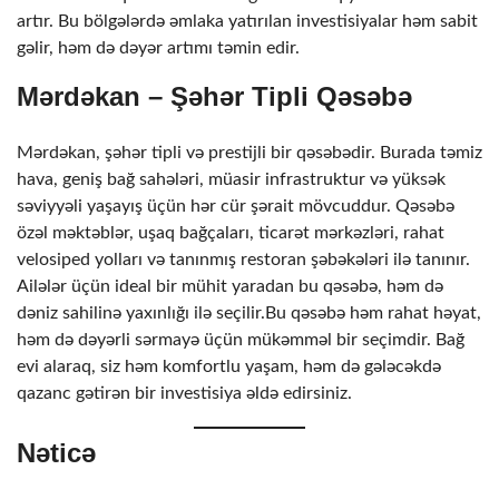
artır. Bu bölgələrdə əmlaka yatırılan investisiyalar həm sabit
gəlir, həm də dəyər artımı təmin edir.
Mərdəkan – Şəhər Tipli Qəsəbə
Mərdəkan, şəhər tipli və prestijli bir qəsəbədir. Burada təmiz
hava, geniş bağ sahələri, müasir infrastruktur və yüksək
səviyyəli yaşayış üçün hər cür şərait mövcuddur. Qəsəbə
özəl məktəblər, uşaq bağçaları, ticarət mərkəzləri, rahat
velosiped yolları və tanınmış restoran şəbəkələri ilə tanınır.
Ailələr üçün ideal bir mühit yaradan bu qəsəbə, həm də
dəniz sahilinə yaxınlığı ilə seçilir.Bu qəsəbə həm rahat həyat,
həm də dəyərli sərmayə üçün mükəmməl bir seçimdir. Bağ
evi alaraq, siz həm komfortlu yaşam, həm də gələcəkdə
qazanc gətirən bir investisiya əldə edirsiniz.
Nəticə