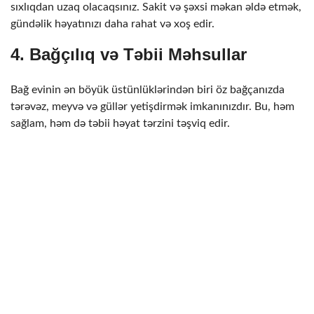
sıxlıqdan uzaq olacaqsınız. Sakit və şəxsi məkan əldə etmək,
gündəlik həyatınızı daha rahat və xoş edir.
4.
Bağçılıq və Təbii Məhsullar
Bağ evinin ən böyük üstünlüklərindən biri öz bağçanızda
tərəvəz, meyvə və güllər yetişdirmək imkanınızdır. Bu, həm
sağlam, həm də təbii həyat tərzini təşviq edir.