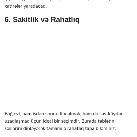
xatirələr yaradacaq.
6.
Sakitlik və Rahatlıq
Bağ evi, həm işdən sonra dincəlmək, həm də səs-küydən
uzaqlaşmaq üçün ideal bir seçimdir. Burada təbiətin
səslərini dinləyərək tamamilə rahatlıq tapa bilərsiniz.